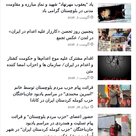
یاد “یعقوب مهرنهاد” شهید و نمادِ مبارزه و مقاومت
مدنی در بلوچستان گرامی باد
آگوست 3, 2026
پنجمین روز تحصن «کارزار علیه اعدام در ایران»
در لندن/ عکس تجمع
آگوست 2, 2026
اقدام مشترک علیه موج اعدام‌ها و حکومت کشتار
و اعدام در ایران/ سازمان ها و احزاب امضا کننده
متن
آگوست 1, 2026
قرائت پیام حزب مردم بلوچستان توسط خانم
“اسرین محمدی” در مراسم یادبود جان‌باختگان
حزب کومله کردستان ایران در کانادا
جولای 26, 2026
حضور اعضای “حزب مردم بلوچستان” و قرائت
پیام تسلیت و همدردی در مراسم یادبود
جان‌باختگان “حزب کومله کردستان ایران” در شهر
اُسلو – نروژ/ عکس و ویدیو