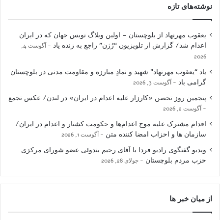
نوشته‌های تازه
یعقوب مهرنهاد از بلوچستان – اولین وبلاگ نویس جهان که در ایران
اعدام شد/ گزارش از تلویزیون “رُژن” راجع به زنده یاد
آگوست 4,
2026
یاد “یعقوب مهرنهاد” شهید و نمادِ مبارزه و مقاومت مدنی در بلوچستان
گرامی باد
آگوست 3, 2026
پنجمین روز تحصن «کارزار علیه اعدام در ایران» در لندن/ عکس تجمع
آگوست 2, 2026
اقدام مشترک علیه موج اعدام‌ها و حکومت کشتار و اعدام در ایران/
سازمان ها و احزاب امضا کننده متن
آگوست 1, 2026
ویدیو گفتگوی رادیو فردا با آقای رحیم بندوئی عضو شورای مرکزی
حزب مردم بلوچستان
جولای 28, 2026
از میان خبر ها