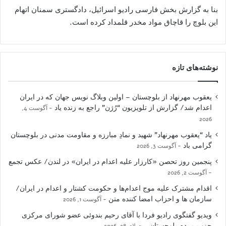
بنا به گزارش بخش فارسی رادیو اسرائیل، دادگستری سمنان اتهام
این بلوچ را قاچاق مواد مخدر قلمداد کرده است.
نوشته‌های تازه
یعقوب مهرنهاد از بلوچستان – اولین وبلاگ نویس جهان که در ایران
اعدام شد/ گزارش از تلویزیون “رُژن” راجع به زنده یاد
آگوست 4,
2026
یاد “یعقوب مهرنهاد” شهید و نمادِ مبارزه و مقاومت مدنی در بلوچستان
گرامی باد
آگوست 3, 2026
پنجمین روز تحصن «کارزار علیه اعدام در ایران» در لندن/ عکس تجمع
آگوست 2, 2026
اقدام مشترک علیه موج اعدام‌ها و حکومت کشتار و اعدام در ایران/
سازمان ها و احزاب امضا کننده متن
آگوست 1, 2026
ویدیو گفتگوی رادیو فردا با آقای رحیم بندوئی عضو شورای مرکزی
حزب مردم بلوچستان
جولای 28, 2026