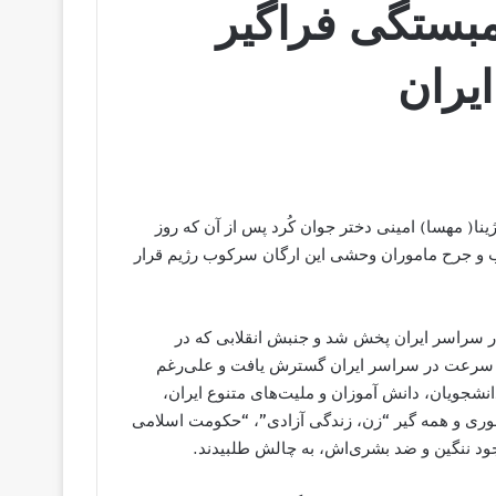
مبستگی فراگیر
ایران
معه ٢٥ شهریور سال گذشته، ژینا( مهسا) امینی دختر جوان کُرد پس از آن که روز
 ضرب و جرح ماموران وحشی این ارگان سرکوب رژیم قرار
 سراسر ایران پخش شد و جنبش انقلابی که در
 به سرعت در سراسر ایران گسترش یافت و علی‌رغم
نشجویان، دانش آموزان و ملیت‌های متنوع ایران،
محوری و همه گیر “زن، زندگی آزادی”، “حکومت اسلامی
جود ننگین و ضد بشری‌اش، به چالش طلبیدند.