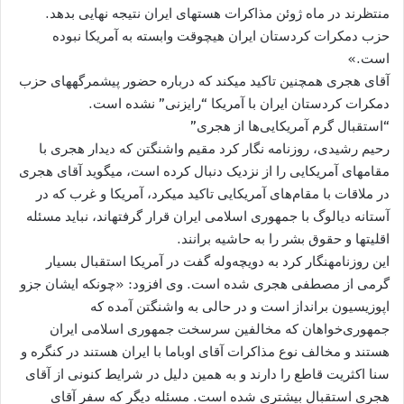
منتظرند در ماه ژوئن مذاکرات هسته​ای ایران نتیجه نهایی بدهد.
حزب دمکرات کردستان ایران هیچوقت وابسته به آمریکا نبوده
است.»
آقای هجری همچنین تاکید می​کند که درباره حضور پیشمرگه​های حزب
دمکرات کردستان ایران با آمریکا “رایزنی” نشده است.
“استقبال گرم آمریکایی‌ها از هجری”
رحیم رشیدی، روزنامه نگار کرد مقیم واشنگتن که دیدار هجری با
مقام​های آمریکایی را از نزدیک دنبال کرده است، می​گوید آقای هجری
در ملاقات با مقام‌های آمریکایی تاکید می​کرد، آمریکا و غرب که در
آستانه دیالوگ با جمهوری اسلامی ایران قرار گرفته​اند، نباید مسئله
اقلیت​ها و حقوق بشر را به حاشیه برانند.
این روزنامه​نگار کرد به دویچه‌وله گفت در آمریکا استقبال بسیار
گرمی از مصطفی هجری شده است. وی افزود: «چونکه ایشان جزو
اپوزیسیون برانداز است و در حالی به واشنگتن آمده که
جمهوری‌‌‌‌خواهان که مخالفین سرسخت جمهوری اسلامی ایران
هستند و مخالف نوع مذاکرات آقای اوباما با ایران هستند در کنگره و
سنا اکثریت قاطع را دارند و به همین دلیل در شرایط کنونی از آقای
هجری استقبال بیشتری شده است. مسئله دیگر که سفر آقای