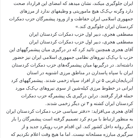
ایران جلوگیری می​کند، نشان می​دهد که امضای این قرارداد صحت
دارد وگرنه پ‌ک‌ک هیچ ماموریتی و وظیفه​ای ندارد از مرزهای
جمهوری اسلامی ایران حفاظت و از ورود پیشمرگان حزب دمکرات
کردستان ایران جلوگیری کند.»
مصطفی هجری، دبیر اول حزب دمکرات کردستان ایران
مصطفی هجری، دبیر اول حزب دمکرات کردستان ایران
آقای هجری همچنین تائید کرد که در درگیری میان پیشمرگه​های این
حزب با پ‌ک‌ک نیروهای نظامی جمهوری اسلامی ایران نیز حضور
داشته‌اند. در درگيرى​ها ميان پیشمرگه‌های حزب دمكرات كردستان
ایران با سپاه پاسدارن در مناطق مرزی اشنویه در استان
آذربایجان‌غربی ۵ تن از افراد سپاه زخمی شدند. پیشمرگه​های کرد
ایرانی در خطوط مرزی کیله‌شین از سوی نیروهای پ‌ک‌ک مورد
حمله قرار گرفتند. دراین درگیری یک پیشمرگه‌ حزب دمکرات
کردستان ایران کشته و ۳ تن دیگر زخمی شدند.
آقای هجری می‌افزاید: «دفتر سیاسی حزب دمکرات کردستان ایران
به منظور ارتباط با مردم کرد تصمیم گرفته است پیشمرگان را بار
دیگر روانه داخل کشور کند. این اقدام حزب رویکرد جدید و از
سرگیری مبارزه مسلحانه نیست. اما ما هیچ وقت اعلام نکردیم که