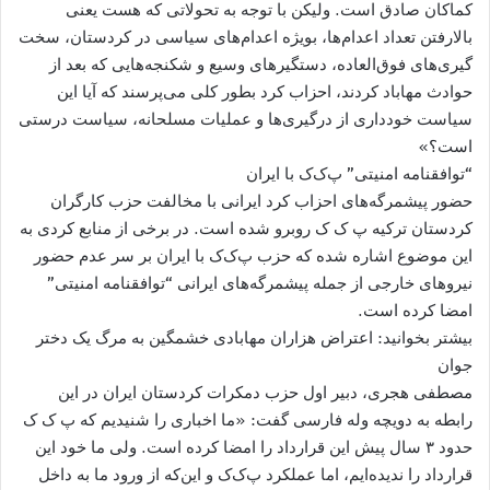
کماکان صادق است. ولیکن با توجه به تحولاتی که هست یعنی
بالارفتن تعداد اعدام‌ها، بویژه اعدام‌های سیاسی در کردستان، سخت
گیری‌های فوق‌العاده، دستگیرهای وسیع و شکنجه‌هایی که بعد از
حوادث مهاباد کردند، احزاب کرد بطور کلی می‌پرسند که آیا این
سیاست خودداری از درگیری‌ها و عملیات مسلحانه، سیاست درستی
است؟»
“توافقنامه امنیتی” پ‌ک‌ک با ایران
حضور پیشمرگه‌های احزاب کرد ایرانی با مخالفت حزب کارگران
کردستان ترکیه پ ک ک روبرو شده است. در برخی از منابع کردی به
این موضوع اشاره شده که حزب پ‌ک‌ک با ایران بر سر عدم حضور
نیروهای خارجی از جمله پیشمرگه‌های ایرانی “توافقنامه امنیتی”
امضا کرده است.
بیشتر بخوانید: اعتراض هزاران مهابادی خشمگین به مرگ یک دختر
جوان
مصطفی هجری، دبیر اول حزب دمکرات کردستان ایران در این
رابطه به دویچه وله فارسی گفت: «ما اخباری را شنیدیم که پ ک ک
حدود ۳ سال پیش این قرارداد را امضا کرده است. ولی ما خود این
قرارداد را ندیده‌ایم، اما عملکرد پ‌ک‌ک و این‌که از ورود ما به داخل