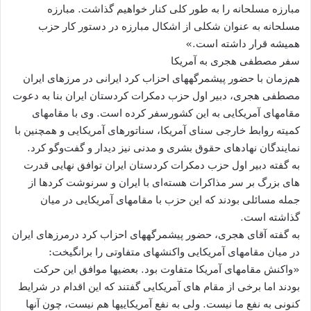
مبارزه مسلحانه را به طور کلی کنار خواهیم گذاشت. مبارزه
مسلحانه به عنوان شکلی از اشکال مبارزه در دستور کار حزب
همیشه قرار داشته است.»
سفر مصطفی هجری به آمریکا
هم‌زمان با حضور پیشمرگه​های احزاب کرد ایرانی در مرزهای ایران
مصطفی هجری، دبیر اول حزب دمکرات کردستان ایران بنا به دعوت
مقام​های آمریکا‌یی به این کشورسفر کرده است. وی با مقام​های
کمیته روابط خارجی سنای آمریکا، سناتورهای آمریکایی و همچنین با
نمایندگان نهادهای حقوق بشری و مدنی نیز دیدار و گفت‌وگو کرد.
به گفته دبیر اول حزب دمکرات کردستان ایران توافق نهایی قدرت
های بزرگ بر سر مذاکرات هسته‌ای با ایران و سرنوشت کردها از
جمله مسائلی بودند که این حزب با مقام​های آمریکایی در میان
گذاشته است.
به گفته آقای هجری، حضور پیشمرگه​های احزاب کرد درمرزهای ایران
در میان مقام​های آمریکایی واکنش​های متفاوتی را برانگیخت:
«واکنش مقام​های آمریکا متفاوت بود. بعضی​ها موافق این حرکت
بودند اما برخی از مقام های آمریکایی گفتند که این اقدام در شرایط
کنونی به نفع ما نیست. ولی به نفع آمریکایی​ها هم نیست، چون آنها