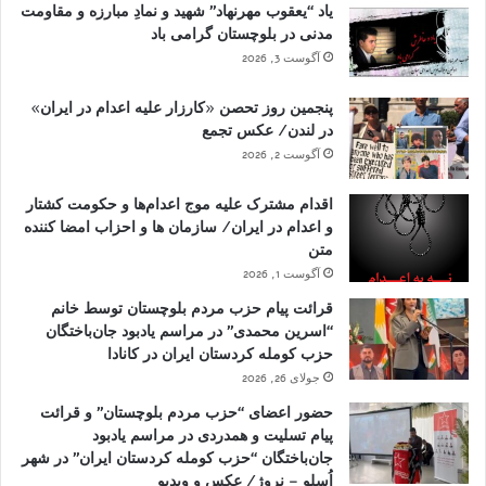
یاد “یعقوب مهرنهاد” شهید و نمادِ مبارزه و مقاومت
مدنی در بلوچستان گرامی باد
آگوست 3, 2026
پنجمین روز تحصن «کارزار علیه اعدام در ایران»
در لندن/ عکس تجمع
آگوست 2, 2026
اقدام مشترک علیه موج اعدام‌ها و حکومت کشتار
و اعدام در ایران/ سازمان ها و احزاب امضا کننده
متن
آگوست 1, 2026
قرائت پیام حزب مردم بلوچستان توسط خانم
“اسرین محمدی” در مراسم یادبود جان‌باختگان
حزب کومله کردستان ایران در کانادا
جولای 26, 2026
حضور اعضای “حزب مردم بلوچستان” و قرائت
پیام تسلیت و همدردی در مراسم یادبود
جان‌باختگان “حزب کومله کردستان ایران” در شهر
اُسلو – نروژ/ عکس و ویدیو