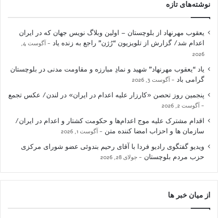
نوشته‌های تازه
یعقوب مهرنهاد از بلوچستان – اولین وبلاگ نویس جهان که در ایران
اعدام شد/ گزارش از تلویزیون “رُژن” راجع به زنده یاد
آگوست 4,
2026
یاد “یعقوب مهرنهاد” شهید و نمادِ مبارزه و مقاومت مدنی در بلوچستان
گرامی باد
آگوست 3, 2026
پنجمین روز تحصن «کارزار علیه اعدام در ایران» در لندن/ عکس تجمع
آگوست 2, 2026
اقدام مشترک علیه موج اعدام‌ها و حکومت کشتار و اعدام در ایران/
سازمان ها و احزاب امضا کننده متن
آگوست 1, 2026
ویدیو گفتگوی رادیو فردا با آقای رحیم بندوئی عضو شورای مرکزی
حزب مردم بلوچستان
جولای 28, 2026
از میان خبر ها