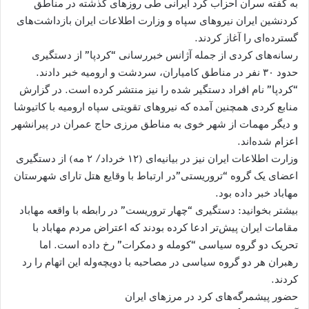
به گفته سران احزاب کرد ایرانی طى روزهاى گذشته در مناطق
کردنشین ایران نیروهای سپاه و وزارت اطلاعات ایران بازداشت‌هاى
گسترده‌اى را آغاز کردند.
رسانه‌های کردی از جمله آژانس خبررسانی “کردپا” از دستگیری
حدود ۳۰ نفر در مناطق کامیاران، سردشت و اروميه خبر دادند.
“کردپا” نام افراد دستگیر شده را نیز منتشر کرده است. در گزارش
منابع کردی همچنین آمده که نیروهای تقویتی سپاه ارومیه با کاتیوشا
و دیگر مهمات از شهر خوی به مناطق مرزی حاج عمران در پیرانشهر
اعزام شد‌ه‌اند.
وزارت اطلاعات ایران نیز در بیانیه‌ای (۱۲ خرداد/ ۲ مه) از دستگیری
اعضای یک گروه “تروریستی”در ارتباط با وقایع هتل تارای شهرستان
مهاباد خبر داده بود.
بیشتر بخوانید: دستگیری “چهار تروریست” در رابطه با واقعه مهاباد
مقامات ایران پیش‌تر ادعا کرده بودند که اعتراض مردم مهاباد با
تحریک دو گروه سیاسی “کومله و دمکرات” رخ داده است. اما
رهبران هر دو گروه سیاسی در مصاحبه با دویچه‌وله این اتهام را رد
کردند.
حضور پیشمرگه‌های کرد در مرزهای ایران