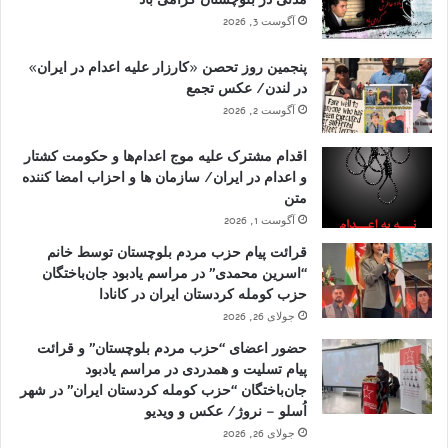
آگوست 3, 2026
پنجمین روز تحصن «کارزار علیه اعدام در ایران»
در لندن/ عکس تجمع
آگوست 2, 2026
اقدام مشترک علیه موج اعدام‌ها و حکومت کشتار
و اعدام در ایران/ سازمان ها و احزاب امضا کننده
متن
آگوست 1, 2026
قرائت پیام حزب مردم بلوچستان توسط خانم
“اسرین محمدی” در مراسم یادبود جان‌باختگان
حزب کومله کردستان ایران در کانادا
جولای 26, 2026
حضور اعضای “حزب مردم بلوچستان” و قرائت
پیام تسلیت و همدردی در مراسم یادبود
جان‌باختگان “حزب کومله کردستان ایران” در شهر
اُسلو – نروژ/ عکس و ویدیو
جولای 26, 2026