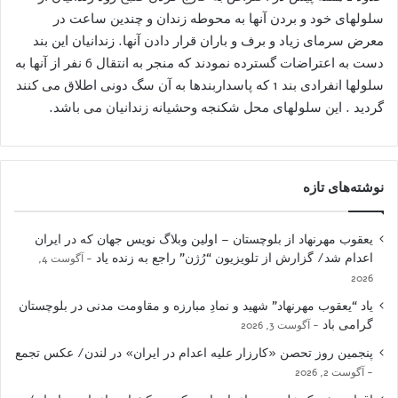
سلولهای خود و بردن آنها به محوطه زندان و چندین ساعت در
معرض سرمای زیاد و برف و باران قرار دادن آنها. زندانیان این بند
دست به اعتراضات گسترده نمودند که منجر به انتقال 6 نفر از آنها به
سلولها انفرادی بند 1 که پاسداربندها به آن سگ دونی اطلاق می کنند
گردید . این سلولهای محل شکنجه وحشیانه زندانیان می باشد.
نوشته‌های تازه
یعقوب مهرنهاد از بلوچستان – اولین وبلاگ نویس جهان که در ایران
اعدام شد/ گزارش از تلویزیون “رُژن” راجع به زنده یاد
آگوست 4,
2026
یاد “یعقوب مهرنهاد” شهید و نمادِ مبارزه و مقاومت مدنی در بلوچستان
گرامی باد
آگوست 3, 2026
پنجمین روز تحصن «کارزار علیه اعدام در ایران» در لندن/ عکس تجمع
آگوست 2, 2026