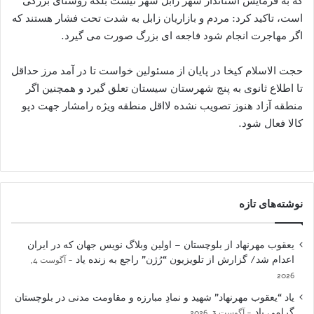
که به فرمایش استاندار شهر زابل شهر نیست بلکه روستای بزرگی
است، تاکید کرد: مردم و بازاریان زابل به شدت تحت فشار هستند که
اگر مهاجرت انجام شود فاجعه ای بزرگ صورت می گیرد.
حجت الاسلام کیخا در پایان از مسئولین خواست تا در آمد مرز حداقل
تا اطلاع ثانوی به پنج شهرستان سیستان تعلق گیرد و همچنین اگر
منطقه آزاد هنوز تصویب نشده لااقل منطقه ویژه رامشار جهت دپو
کالا فعال شود.
نوشته‌های تازه
یعقوب مهرنهاد از بلوچستان – اولین وبلاگ نویس جهان که در ایران
اعدام شد/ گزارش از تلویزیون “رُژن” راجع به زنده یاد
آگوست 4,
2026
یاد “یعقوب مهرنهاد” شهید و نمادِ مبارزه و مقاومت مدنی در بلوچستان
گرامی باد
آگوست 3, 2026