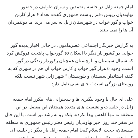
امام جمعه زابل در جلسه معتمدین و سران طوایف در حضور
نهاوندیان رییس دفتر ریاست جمهوری گفت: تعداد ۶ هزار کارتن
خواب و گور خواب در شهرستان زابل به سر می برند اما دولتمردان
آن ها را نمی بینند.
به گزارش خبرنگار اجتماعی عصرهامون، در حالی اخبار پدیده گور
خوابی در کشور بار دیگر با اسکان 30 گورخواب پایتخت فروکش کرد
که شمال سیستان و بلوچستان همچنان رکوردار زندگی در گور
است. وجود 6 هزار گور خواب و کارتن خواب آن هم در شهری که به
گفته استاندار سیستان و بلوچستان” شهر زابل شهر نیست بلکه
روستای بزرگی است”، جای بسی تامل دارد.
علی ای حال با وجود پیگیری ها و سخنرانی های مکرر امام جمعه
زابل در جلسات و نشست های متعدد همچنان این معضل در این
منطقه نه تنها کاهش پیدا نکرده، بلکه رو به رشد نیز است. با این حال
در سفر چند روز اخیر نهاوندیان رئیس دفتر رئیس جمهوری به منطقه
سیستان، حجت الاسلام کیخا امام جمعه زابل بار دیگر در جلسه ای
که با حضور دکتر نهاوندیان رییس دفتر ریاست جمهوری با حضور