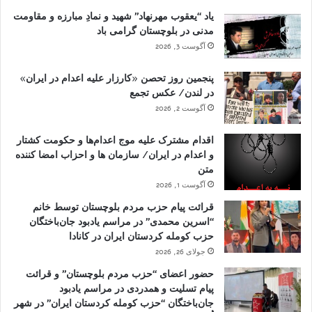
یاد “یعقوب مهرنهاد” شهید و نمادِ مبارزه و مقاومت
مدنی در بلوچستان گرامی باد
آگوست 3, 2026
پنجمین روز تحصن «کارزار علیه اعدام در ایران»
در لندن/ عکس تجمع
آگوست 2, 2026
اقدام مشترک علیه موج اعدام‌ها و حکومت کشتار
و اعدام در ایران/ سازمان ها و احزاب امضا کننده
متن
آگوست 1, 2026
قرائت پیام حزب مردم بلوچستان توسط خانم
“اسرین محمدی” در مراسم یادبود جان‌باختگان
حزب کومله کردستان ایران در کانادا
جولای 26, 2026
حضور اعضای “حزب مردم بلوچستان” و قرائت
پیام تسلیت و همدردی در مراسم یادبود
جان‌باختگان “حزب کومله کردستان ایران” در شهر