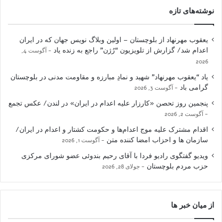
نوشته‌های تازه
یعقوب مهرنهاد از بلوچستان – اولین وبلاگ نویس جهان که در ایران
اعدام شد/ گزارش از تلویزیون “رُژن” راجع به زنده یاد
آگوست 4,
2026
یاد “یعقوب مهرنهاد” شهید و نمادِ مبارزه و مقاومت مدنی در بلوچستان
گرامی باد
آگوست 3, 2026
پنجمین روز تحصن «کارزار علیه اعدام در ایران» در لندن/ عکس تجمع
آگوست 2, 2026
اقدام مشترک علیه موج اعدام‌ها و حکومت کشتار و اعدام در ایران/
سازمان ها و احزاب امضا کننده متن
آگوست 1, 2026
ویدیو گفتگوی رادیو فردا با آقای رحیم بندوئی عضو شورای مرکزی
حزب مردم بلوچستان
جولای 28, 2026
از میان خبر ها