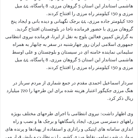
هاشمی استاندار این استان 5 گروهان مرزی، 8 پاسگاه، 44 میل
مرزی و 130 کیلومتر راه مرزی را افتتاح کردند.
120 کیلومتر جاده مرزی، 44 برجک نگهبانی و دیده بانی و ایجاد پنج
گروهان مرزی با حضور فرمانده ناجا در بلوچستان افتتاح گردید.
به گزارش کمپین فعالین بلوچ به نقل از ایرنا، فرمانده نیروی انتظامی
جمهوری اسلامی ایران روز چهارشنبه در سفر به چابهار به همراه
سلیمانی نماینده خامنه ای در سیستان و بلوچستان و علی اوسط
هاشمی استاندار این استان 5 گروهان مرزی، 8 پاسگاه، 44 میل
مرزی و 130 کیلومتر راه مرزی را افتتاح کردند.
سردار اسماعیل احمدی مقدم در جمع شماری از مردم سرباز در
هنگ مرزی جکیگور اعتبار هزینه شده برای این طرحها را 720 میلیارد
ریال ذکر کرد.
وی اظهار داشت: نیروی انتظامی با اجرای طرحهای مختلف بویژه
راههای دسترسی مرزی، ایجاد پاسگاهها و برجک ها و نصب و راه
اندازی سامانه های اپتیکی و راداری و استفاده از پهبادها و پرنده های
پرواز درشب تمامی نقاط مرزی کشور را زیرنظارت و پایش قرار می