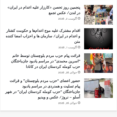
پنجمین روز تحصن «کارزار علیه اعدام در ایران»
در لندن/ عکس تجمع
آگوست 2, 2026
اقدام مشترک علیه موج اعدام‌ها و حکومت کشتار
و اعدام در ایران/ سازمان ها و احزاب امضا کننده
متن
آگوست 1, 2026
قرائت پیام حزب مردم بلوچستان توسط خانم
“اسرین محمدی” در مراسم یادبود جان‌باختگان
حزب کومله کردستان ایران در کانادا
جولای 26, 2026
حضور اعضای “حزب مردم بلوچستان” و قرائت
پیام تسلیت و همدردی در مراسم یادبود
جان‌باختگان “حزب کومله کردستان ایران” در شهر
اُسلو – نروژ/ عکس و ویدیو
جولای 26, 2026