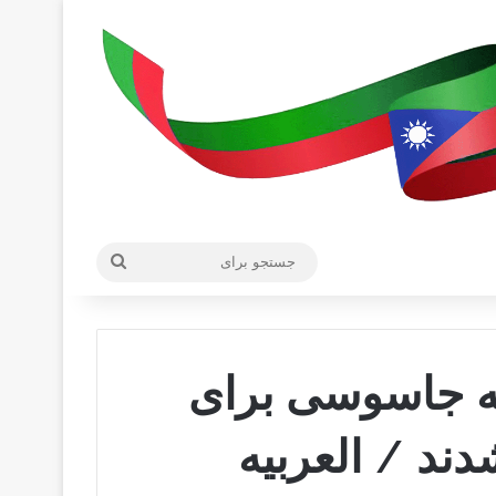
جستجو
برای
و هسته جاسوسی برای
دند / العربیه