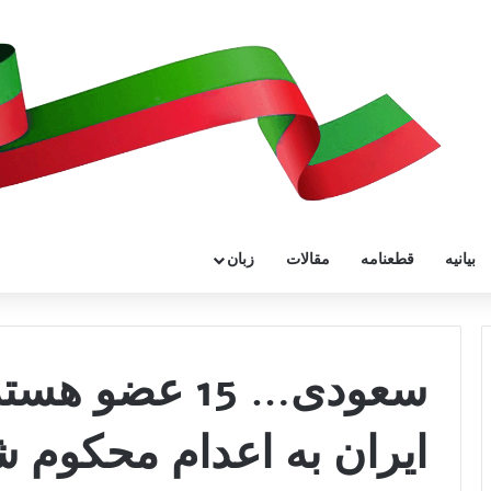
بیانیه
قطعنامه
مقالات
زبان
سعودی… 15 عض
ایران به اعدام محکوم ش