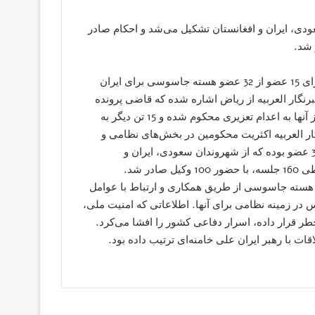
که از شهروندان سعودی، ایران و افغانستان تشکیل می‌شد و احکام صادر
دادگاه جزایی متخصص در ریاض، روز سه‌شنبه 6 دسامبر 2016 برای 15 عضو از 32 عضو هسته جاسوسی برای ایران
نگار العربیه از ریاض اشاره شده که قاضی پرونده
احکام صادر علیه محکومین را قرائت کرد که بر اساس آن 15 تن از آنها به اعدام تعزیری محکوم شده و 15 تن دیگر به
گار العربیه اکثریت محکومین در بخش‌های نظامی و
دیپلماتیک مشغول به کار بودند. هسته جاسوسی یادشده دارای 32 عضو بوده که از شهروندان سعودی، ایران و
افغانستان تشکیل می‌شد و احکام صادر پس از 10 ماه محاکمه، طی 160 جلسه، با حضور 100 وکیل صادر شد.
 هسته جاسوسی از طریق همکاری و ارتباط با عوامل
 در زمینه نظامی برای آنها. اطلاعاتی که امنیت ملی،
 قرار داده، اسرار دفاعی کشور را افشا می‌کرد.
ت با رهبر ایران علی خامنه‌ای ترتیب داده بود.