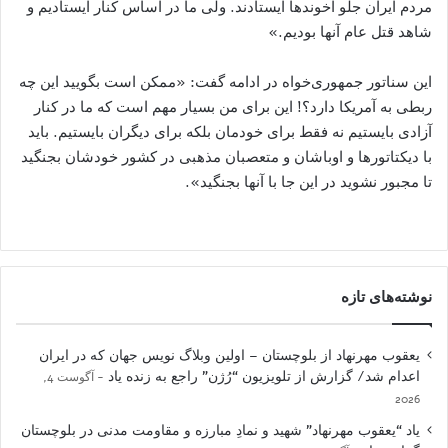
مردم ایران جلو آخوندها ایستادند. ولی ما در اساس کنار ایستادیم و
شاهد قتل عام آنها بودیم.»
اين سناتور جمهورى‌خواه در ادامه گفت: «ممکن است بگویید این چه
ربطی به آمریکا دارد؟! این برای من بسیار مهم است که ما در کنار
آزادی بایستیم نه فقط برای خودمان بلکه برای دیگران بایستیم. باید
با دیکتاتورها و اوباشان و متعصبان مذهبی در کشور خودشان بجنگید
تا مجبور نشوید در این جا با آنها بجنگید».
نوشته‌های تازه
یعقوب مهرنهاد از بلوچستان – اولین وبلاگ نویس جهان که در ایران
اعدام شد/ گزارش از تلویزیون “رُژن” راجع به زنده یاد
آگوست 4,
2026
یاد “یعقوب مهرنهاد” شهید و نمادِ مبارزه و مقاومت مدنی در بلوچستان