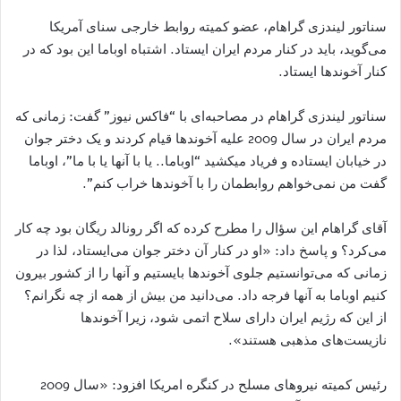
سناتور لیندزی گراهام، عضو کمیته روابط خارجی سنای آمریکا
می‌گوید، باید در کنار مردم ایران ایستاد. اشتباه اوباما این بود که در
کنار آخوندها ایستاد.
سناتور لیندزی گراهام در مصاحبه‌ای با “فاکس نیوز” گفت: زمانی که
مردم ایران در سال 2009 علیه آخوندها قیام کردند و یک دختر جوان
در خیابان ایستاده و فریاد میکشید “اوباما.. يا با آنها يا با ما”، اوباما
گفت من نمی‌خواهم روابطمان را با آخوندها خراب کنم”.
آقاى گراهام اين سؤال را مطرح كرده كه اگر رونالد ریگان بود چه کار
می‌کرد؟ و پاسخ داد: «او در کنار آن دختر جوان می‌ایستاد، لذا در
زمانی که می‌توانستیم جلوی آخوندها بایستیم و آنها را از کشور بیرون
کنیم اوباما به آنها فرجه داد. می‌دانید من بیش از همه از چه نگرانم؟
از این که رژیم ایران دارای سلاح اتمی شود، زیرا آخوندها
نازیست‌های مذهبی هستند».
رئيس كميته نيروهاى مسلح در كنگره امريكا افزود: «سال 2009