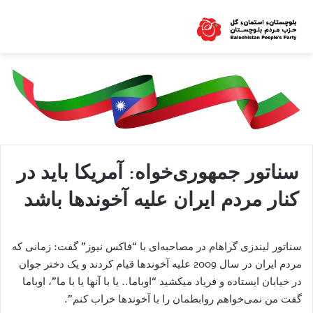
سناتور جمهوری‌خواه: آمريكا بايد در
كنار مردم ايران عليه آخوندها باشد
سناتور لیندزی گراهام در مصاحبه‌ای با “فاکس نیوز” گفت: زمانی که
مردم ایران در سال 2009 علیه آخوندها قیام کردند و یک دختر جوان
در خیابان ایستاده و فریاد میکشید “اوباما.. يا با آنها يا با ما”، اوباما
گفت من نمی‌خواهم روابطمان را با آخوندها خراب کنم”.