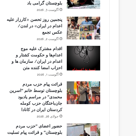
بلوچستان گرامی باد
آگوست 3, 2026
پنجمین روز تحصن «کارزار علیه
اعدام در ایران» در لندن/
عکس تجمع
آگوست 2, 2026
اقدام مشترک علیه موج
اعدام‌ها و حکومت کشتار و
اعدام در ایران/ سازمان ها و
احزاب امضا کننده متن
آگوست 1, 2026
قرائت پیام حزب مردم
بلوچستان توسط خانم “اسرین
محمدی” در مراسم یادبود
جان‌باختگان حزب کومله
کردستان ایران در کانادا
جولای 26, 2026
حضور اعضای “حزب مردم
بلوچستان” و قرائت پیام تسلیت