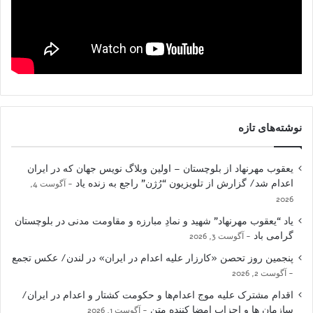
نوشته‌های تازه
یعقوب مهرنهاد از بلوچستان – اولین وبلاگ نویس جهان که در ایران
اعدام شد/ گزارش از تلویزیون “رُژن” راجع به زنده یاد
آگوست 4,
2026
یاد “یعقوب مهرنهاد” شهید و نمادِ مبارزه و مقاومت مدنی در بلوچستان
گرامی باد
آگوست 3, 2026
پنجمین روز تحصن «کارزار علیه اعدام در ایران» در لندن/ عکس تجمع
آگوست 2, 2026
اقدام مشترک علیه موج اعدام‌ها و حکومت کشتار و اعدام در ایران/
سازمان ها و احزاب امضا کننده متن
آگوست 1, 2026