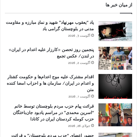
از میان خبر ها
یاد “یعقوب مهرنهاد” شهید و نمادِ مبارزه و مقاومت
مدنی در بلوچستان گرامی باد
آگوست 3, 2026
پنجمین روز تحصن «کارزار علیه اعدام در ایران»
در لندن/ عکس تجمع
آگوست 2, 2026
اقدام مشترک علیه موج اعدام‌ها و حکومت کشتار
و اعدام در ایران/ سازمان ها و احزاب امضا کننده
متن
آگوست 1, 2026
قرائت پیام حزب مردم بلوچستان توسط خانم
“اسرین محمدی” در مراسم یادبود جان‌باختگان
حزب کومله کردستان ایران در کانادا
جولای 26, 2026
حضور اعضای “حزب مردم بلوچستان” و قرائت