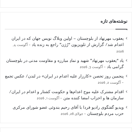
نوشته‌های تازه
یعقوب مهرنهاد از بلوچستان – اولین وبلاگ نویس جهان که در ایران
اعدام شد/ گزارش از تلویزیون “رُژن” راجع به زنده یاد
آگوست 4,
2026
یاد “یعقوب مهرنهاد” شهید و نمادِ مبارزه و مقاومت مدنی در بلوچستان
گرامی باد
آگوست 3, 2026
پنجمین روز تحصن «کارزار علیه اعدام در ایران» در لندن/ عکس تجمع
آگوست 2, 2026
اقدام مشترک علیه موج اعدام‌ها و حکومت کشتار و اعدام در ایران/
سازمان ها و احزاب امضا کننده متن
آگوست 1, 2026
ویدیو گفتگوی رادیو فردا با آقای رحیم بندوئی عضو شورای مرکزی
حزب مردم بلوچستان
جولای 28, 2026