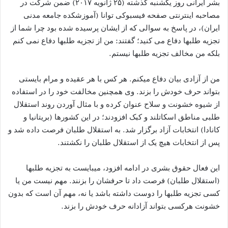
بشر ایرانی روز یکشنبه گذشته (۲۵ ژانویه ۲۰۱۷) ضمن شرکت در
مصاحبه اینترنتی صفحه فیسبوکی توانا (آموزشکده جامعه مدنی
ایران)، در پاسخ به سوالی که از ایشان پرسیده شده بود چرا شما از
تجزیه طلبها دفاع می کنید؛ گفتند: من از تجزیه طلبها دفاع نمی کنم
بلکه من مخالف تجزیه طلبها نیستم.
من از آزادی بیان دفاع میکنم. هر کس با هر عقیده و مرام بایستی
بتواند حرف خودش را بزند. وی همچنین مخالفت خود را در استفاده
از شیوه خشونت و سلاح عنوان کرده و با مثال آوردن روند استقلال
طلبی مناطق اسکاتلند و کبک افزودند؛ در این کشورها (بریتانیا و
کانادا) انتخابات آزاد برگزار شد. به استقلال طلبان فرصت داده شد و
پس از انتخابات هیچ یک از استقلال طلبان را نکشتند.
این فعال حقوق بشری در ادامه افزود، میبایست به تجزیه طلبها
(استقلال طلبان) فرصت داد تا حرفشان را بزنند. مهم نیست من یا
کسی تجزیه طلبها را دوست داشته باشد یا نه، مهم آن است که بدون
خشونت هرکسی بتواند آزادانه حرف خودش را بزند.