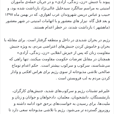
پیوند با جنبش «زن، زندگی، آزادی» و در جریان حمله‌ی ماموران
امنیتی به مراسم سالگرد سیدخلیل عالی‌نژاد بازداشت شده بود، و
حبیب و عباس دریس شهروندان عرب اهوازي، که در بهمن ماه ۱۳۹۷
و بعد قتل گاه نيزار هاي معشور و با اتهامات امنیتی در شهر معشور
(ماهشهر ) بازداشت شدند، در خطر اعدام هستند.
رژیم در بحران شدیدی در داخل و منطقه گرفتار است. برای مقابله با
بحران و خاموش کردن جنبش‌های اعتراضی مردم، به ویژه جنبش
مقاومت زنان که پس از خیزش انقلابی «زن، زندگی، آزادی»
همچنان در مقابل تعرضات حکومت مقاومت میکنند، تنها راهی که
می‌شناسند، سرکوب و سرکوب بیشتر است. حکم اعدام توماج
صالحی تلاشی مذبوحانه از سوی رژیم برای هراس افکنی و وادار
کردن مردم به لب فروبستن است .
علیرغم تشبثات رژیم و سرکوب‌های شدید، جنبش‌های کارگران،
بازنشستگان، دانشجویان، معلمان، دادخواهان و جوانان و زنان و
ملیت‌ها، برای رسیدن به خواست‌های برحق خود ادامه داشته و
روزبروز گسترده تر می‌شود. رژیم با تلاشی مذبوحانه سعی دارد تا