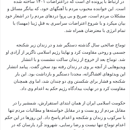
در ارتباط با پرونده ای است که دراعتراضات ۱۴۰۱ ساخته شده
است. این خواننده محبوب مردم با آهنگهای خود، که بیانگر مسائل و
مشکلات مردم است، صریح و بی پروا دردهای مردم را در اشعار خود
بیان میکرد و با شروع اعتراضات سراسری به قتلِ ژینا (مهسا) با
تمام انرژی با معترضان همراه شد.
توماج صالحی سال گذشته دستگیر شد و در زندان زیر شکنجه
جسمی و روحی مقاومت کرد و نهایتا رژیم اسلامی ناگزیر از آزادی او
شد. توماج بعد از خروج از زندان ساکت ننشست و با انتشار
ویدیوهایی از آنچه بر وی در زندان رفته بود سخن گفت. پیامد انتشار
این ویدئوهای افشاگرانه، مجددا دستگیر و بازداشت بود. این بار
شکنجه و فشار برای شکستن وی دو چندان شد، اما وی همچنان
مقاومت کرد و در نهایت بیدادگاه رژیم حکم به اعدام وی داد.
حکومت اسلامی ایران از همان ابتدای استقرارش، شمشیر را در
مقابل مردم از رو بست و در مقابل خواسته‌ها و مطالبات مردم تنها
با سرکوب و زندان و شکنجه و اعدام پاسخ داد. این روزها در این حکم
اعدام توماج تنها نیست و رضا رسایی، شهروند کُرد یارسان که در