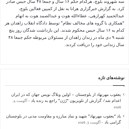
سه شهروند بلوچ، هرکدام حکم ۱۶ سال و جمعا ۴۸ سال حبس صادر
کرد. به گزارش خبرگزاری هرانا به نقل از کمپین فعالین بلوچ،
عبدالحمید کهرازهی، عطاءالله هوت و عبدالصمد هوت به اتهام
“همکاری با گروه های مخالف نظام” توسط دادگاه انقلاب زاهدان هر
کدام به ۱۶ سال حبس محکوم شدند. این بازداشت شدگان روز پنچ
شنبه ۹ دی ماه در زندان زاهدان از مسئولان مربوطه حکم جمعا ۴۸
سال زندانی خود را دریافت کردند.
نوشته‌های تازه
یعقوب مهرنهاد از بلوچستان – اولین وبلاگ نویس جهان که در ایران
اعدام شد/ گزارش از تلویزیون “رُژن” راجع به زنده یاد
آگوست 4,
2026
یاد “یعقوب مهرنهاد” شهید و نمادِ مبارزه و مقاومت مدنی در بلوچستان
گرامی باد
آگوست 3, 2026