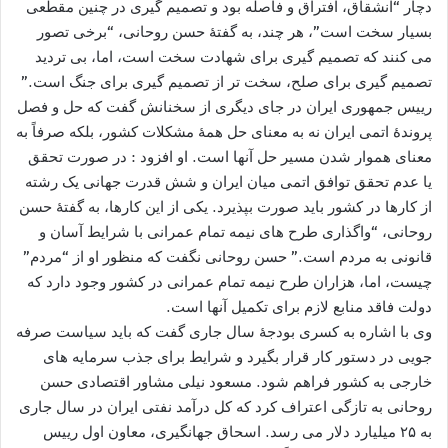
دچار “انشقاق، افتراق و فاصله بود و تصمیم گیری در چنین مقطعی
بسیار سخت است”، هر چند، به گفتۀ حسن روحانی، “برخی تصور
می کنند که تصمیم گیری برای شهادت سخت است، اما، بی تردید
تصمیم گیری برای صلح، سخت تر از تصمیم گیری برای جنگ است.”
رییس جمهوری ایران در جای دیگری از سخنانش گفت که حل و فصل
پروندۀ اتمی ایران نه به معنای حل همۀ مشکلات کشور، بلکه صرفاً به
معنای هموار شدن مسیر حل آنها است. او افزود : در صورت تحقق
یا عدم تحقق توافق اتمی میان ایران و شش قدرت جهانی یک رشته
از کارها در کشور باید صورت بپذیرد. یکی از این کارها، به گفتۀ حسن
روحانی، “واگذاری طرح های نیمه تمام عمرانی با شرایط آسان و
قانونی به مردم است.” حسن روحانی نگفت که منظور او از “مردم”
چیست، اما، هزاران طرح نیمه تمام عمرانی در کشور وجود دارد که
دولت فاقد منابع لازم برای تکمیل آنها است.
وی با اشاره به کسری بودجۀ سال جاری گفت که باید سیاست صرفه
جویی در دستور کار قرار بگیرد و شرایط برای جذب سرمایه های
خارجی به کشور فراهم شود. مسعود نیلی مشاور اقتصادی حسن
روحانی به تازگی اعتراف کرد که کل درآمد نفتی ایران در سال جاری
به ۲۵ میلیارد دلار می رسد. اسحاق جهانگیری، معاون اول رییس