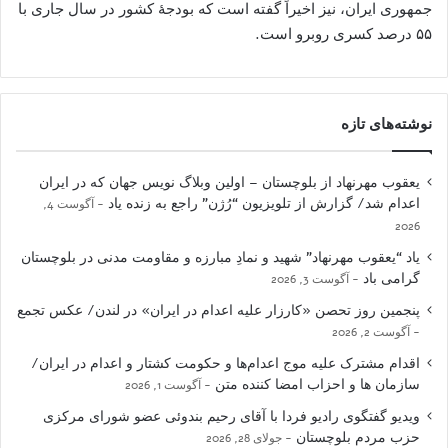
جمهوری ایران، نیز اخیراً گفته است که بودجۀ کشور در سال جاری با
۵۵ درصد کسری روبرو است.
نوشته‌های تازه
یعقوب مهرنهاد از بلوچستان – اولین وبلاگ نویس جهان که در ایران
اعدام شد/ گزارش از تلویزیون “رُژن” راجع به زنده یاد
آگوست 4,
2026
یاد “یعقوب مهرنهاد” شهید و نمادِ مبارزه و مقاومت مدنی در بلوچستان
گرامی باد
آگوست 3, 2026
پنجمین روز تحصن «کارزار علیه اعدام در ایران» در لندن/ عکس تجمع
آگوست 2, 2026
اقدام مشترک علیه موج اعدام‌ها و حکومت کشتار و اعدام در ایران/
سازمان ها و احزاب امضا کننده متن
آگوست 1, 2026
ویدیو گفتگوی رادیو فردا با آقای رحیم بندوئی عضو شورای مرکزی
حزب مردم بلوچستان
جولای 28, 2026