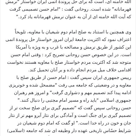
الله خامنه ای، است که برای حل پروندۀ اتمی ایران خواستار “نرمش
قهرمانانه” شده است. روحانی گفت : “امام حسن تصمیمی گرفت
که آیت الله خامنه ای از آن به عنوان نرمش قهرمانانه یاد کرد.”
وی همچنین با استناد به صلح امام دوم شیعیان با معاویه، تلویحاً
اعتراف نمود که اکثریت جامعۀ ایران امروز خواستار حل پروندۀ اتمی
این کشور از طریق نرمش و مصالحه با غرب و به ویژه با آمریکا
است. در این خصوص حسن روحانی تصریح کرد : وقتی امام حسن
متوجه شد که اکثریت مردم خواستار صلح با معاویه هستند نخواست
اقدامی خلاف میل مردم انجام داده و بر آنان تحمیل کند.
رییس جمهوری ایران سپس گفت : امام حسن از طریق صلح با
معاویه و در وضعیتی که جامعه می رفت “مضمحل شده و خونریزی
ادامه پیدا کند تصمیم مهم و دشواری گرفت” و امروز هم رهبران
جمهوری اسلامی “باید راه و مسیر امام مجتبی را دنبال کنند.”
حسن روحانی سپس گفت که “تصمیم گیری برای صلح سخت تر از
تصمیم گیری برای جنگ است و آمادگی برای نثار آبرو مهم تر از نثار
جان و خون در راه خدا است.” او گفت که امام دوم شیعیان در
شرایط حسّاس تاریخی عهده دار وظیفه ای شد که جامعه (اسلامی)