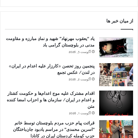
از میان خبر ها
یاد “یعقوب مهرنهاد” شهید و نمادِ مبارزه و مقاومت
مدنی در بلوچستان گرامی باد
آگوست 3, 2026
پنجمین روز تحصن «کارزار علیه اعدام در ایران»
در لندن/ عکس تجمع
آگوست 2, 2026
اقدام مشترک علیه موج اعدام‌ها و حکومت کشتار
و اعدام در ایران/ سازمان ها و احزاب امضا کننده
متن
آگوست 1, 2026
قرائت پیام حزب مردم بلوچستان توسط خانم
“اسرین محمدی” در مراسم یادبود جان‌باختگان
حزب کومله کردستان ایران در کانادا