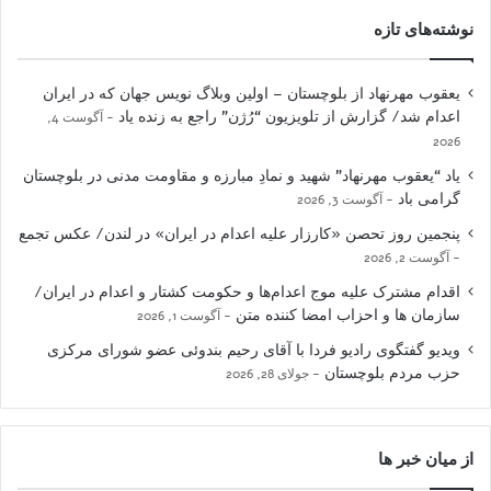
نوشته‌های تازه
یعقوب مهرنهاد از بلوچستان – اولین وبلاگ نویس جهان که در ایران
اعدام شد/ گزارش از تلویزیون “رُژن” راجع به زنده یاد
آگوست 4,
2026
یاد “یعقوب مهرنهاد” شهید و نمادِ مبارزه و مقاومت مدنی در بلوچستان
گرامی باد
آگوست 3, 2026
پنجمین روز تحصن «کارزار علیه اعدام در ایران» در لندن/ عکس تجمع
آگوست 2, 2026
اقدام مشترک علیه موج اعدام‌ها و حکومت کشتار و اعدام در ایران/
سازمان ها و احزاب امضا کننده متن
آگوست 1, 2026
ویدیو گفتگوی رادیو فردا با آقای رحیم بندوئی عضو شورای مرکزی
حزب مردم بلوچستان
جولای 28, 2026
از میان خبر ها