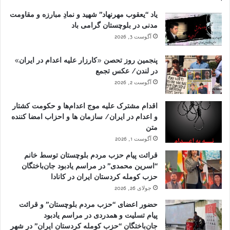
یاد “یعقوب مهرنهاد” شهید و نمادِ مبارزه و مقاومت
مدنی در بلوچستان گرامی باد
آگوست 3, 2026
پنجمین روز تحصن «کارزار علیه اعدام در ایران»
در لندن/ عکس تجمع
آگوست 2, 2026
اقدام مشترک علیه موج اعدام‌ها و حکومت کشتار
و اعدام در ایران/ سازمان ها و احزاب امضا کننده
متن
آگوست 1, 2026
قرائت پیام حزب مردم بلوچستان توسط خانم
“اسرین محمدی” در مراسم یادبود جان‌باختگان
حزب کومله کردستان ایران در کانادا
جولای 26, 2026
حضور اعضای “حزب مردم بلوچستان” و قرائت
پیام تسلیت و همدردی در مراسم یادبود
جان‌باختگان “حزب کومله کردستان ایران” در شهر