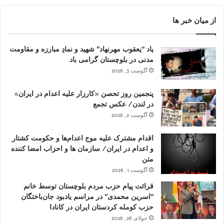
از میان خبر ها
یاد “یعقوب مهرنهاد” شهید و نمادِ مبارزه و مقاومت
مدنی در بلوچستان گرامی باد
آگوست 3, 2026
پنجمین روز تحصن «کارزار علیه اعدام در ایران»
در لندن/ عکس تجمع
آگوست 2, 2026
اقدام مشترک علیه موج اعدام‌ها و حکومت کشتار
و اعدام در ایران/ سازمان ها و احزاب امضا کننده
متن
آگوست 1, 2026
قرائت پیام حزب مردم بلوچستان توسط خانم
“اسرین محمدی” در مراسم یادبود جان‌باختگان
حزب کومله کردستان ایران در کانادا
جولای 26, 2026