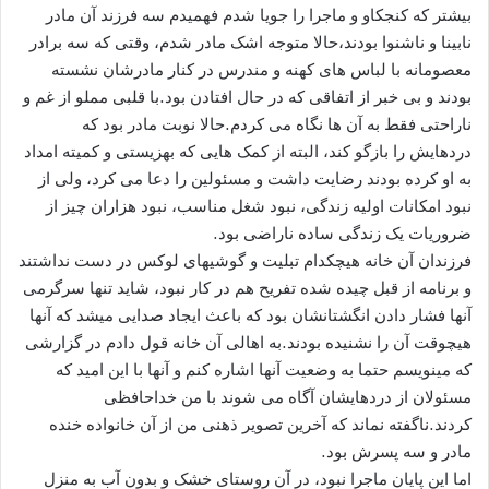
بیشتر که کنجکاو و ماجرا را جویا شدم فهمیدم سه فرزند آن مادر
نابینا و ناشنوا بودند،حالا متوجه اشک مادر شدم، وقتی که سه برادر
معصومانه با لباس های کهنه و مندرس در کنار مادرشان نشسته
بودند و بی خبر از اتفاقی که در حال افتادن بود.با قلبی مملو از غم و
ناراحتی فقط به آن ها نگاه می کردم.حالا نوبت مادر بود که
دردهایش را بازگو کند، البته از کمک هایی که بهزیستی و کمیته امداد
به او کرده بودند رضایت داشت و مسئولین را دعا می کرد، ولی از
نبود امکانات اولیه زندگی، نبود شغل مناسب، نبود هزاران چیز از
ضروریات یک زندگی ساده ناراضی بود.
فرزندان آن خانه هیچکدام تبلیت و گوشیهای لوکس در دست نداشتند
و برنامه از قبل چیده شده تفریح هم در کار نبود، شاید تنها سرگرمی
آنها فشار دادن انگشتانشان بود که باعث ایجاد صدایی میشد که آنها
هیچوقت آن را نشنیده بودند.به اهالی آن خانه قول دادم در گزارشی
که مینویسم حتما به وضعیت آنها اشاره کنم و آنها با این امید که
مسئولان از دردهایشان آگاه می شوند با من خداحافظی
کردند.ناگفته نماند که آخرین تصویر ذهنی من از آن خانواده خنده
مادر و سه پسرش بود.
اما این پایان ماجرا نبود، در آن روستای خشک و بدون آب به منزل