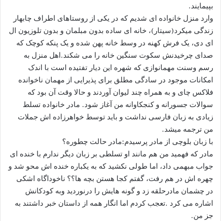
بپیمایند.
وارد منزل خانواده ای شدیم که در یکی از روستاهای اطراف چابهار
زندگی میکرد(سیتار)، خانه ای ساده بدون مبلمان و بدون تلوزیون ال
ای دی، یک فرش کهنه در وسط خانه پهن شده و یک پنکه کوچک که
صدای چرخیدنش سکوت سنگین خانه را می شکند.اهل منزل به
رسم وسنت مهمانوازی که شهره این دیار تفتیده است با اندک
امکانات موجود در سادگی مطلق برای پذیرایی از مهمان ناخوانده
فلاکس چای و به همراه چند لیوان آوردند و حالا وقت آن بود که
سوالات جسورانه و کنجکاوانه من آغاز شود. مادر خانواده تسلط
زیادی به زبان فارسی نداشت و باید توسط خواهرزاده اش جملات
من ترجمه میشد.
با زبان بلوچی از مادر پرسیدم:مادر حالت چطوره؟
مادر که فهمید من هم مانند او تسلطی بر زبان دیگر ندارم با خنده ای
جواب مبهمی داد، اما طولی نکشید که به یکباره خنده اش محو شد و
چهره اش در هم رفت، گفتم کجا هستن بچه ها؟؟ ناخوداگاه اشکی
در چشمان مادرحلقه زد و گونه هایش را درنوردید وبه کودکانش
اشاره می کرد .تعجب کردم اما انگار همه از داستان خبر داشتند به
جز من.