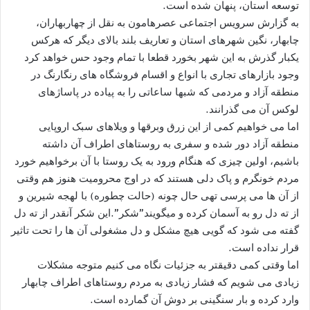
توسعه استان، پنهان شده است.
به گزارش سرویس اجتماعی عصرهامون به نقل از چهاربهاران،
چابهار، نگین شهرهای استان و تعاریف بلند بالای دیگر که هرکس
یکبار گذرش به این شهر بخورد قطعا با تمام وجود حس خواهد کرد
وجود بازارهای تجاری با انواع و اقسام فروشگاه های رنگارنگ در
منطقه آزاد و مردمی که شبها ساعاتی را به پیاده در پاساژهای
لوکس آن می گذرانند.
اما می خواهیم کمی از این زرق وبرقها و ویلاهای سبک اروپایی
منطقه آزاد دور شده و سفری به روستاهای اطراف آن داشته
باشیم، اولین چیزی که هنگام ورود به یک روستا با آن برخواهیم خورد
مردم خونگرم و پاک دلی هستند که در اوج محرومیت هنوز هم وقتی
از آن ها می پرسی تهی حال چونه (حالت چطوره) با لهجه شیرین و
از ته دل رو به آسمان کرده و میگویند”شکر”.این شکر آنقدر از ته دل
گفته می شود که گویی هیچ مشکل و دل مشغولی آن ها را تحت تاثیر
قرار نداده است.
اما وقتی کمی دقیقتر به جزئیات نگاه می کنیم متوجه مشکلات
زیادی می شویم که فشار زیادی به مردم روستاهای اطراف چابهار
وارد کرده و بار سنگینی بر دوش آن گمارده است.