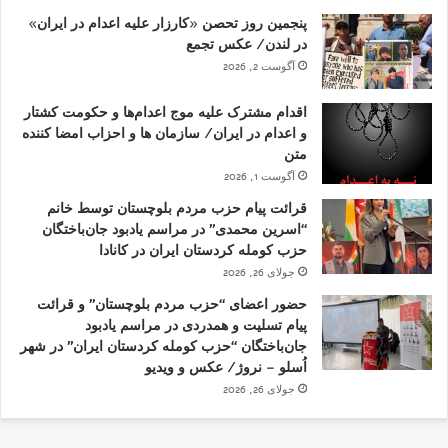
پنجمین روز تحصن «کارزار علیه اعدام در ایران»
در لندن/ عکس تجمع
آگوست 2, 2026
اقدام مشترک علیه موج اعدام‌ها و حکومت کشتار
و اعدام در ایران/ سازمان ها و احزاب امضا کننده
متن
آگوست 1, 2026
قرائت پیام حزب مردم بلوچستان توسط خانم
“اسرین محمدی” در مراسم یادبود جان‌باختگان
حزب کومله کردستان ایران در کانادا
جولای 26, 2026
حضور اعضای “حزب مردم بلوچستان” و قرائت
پیام تسلیت و همدردی در مراسم یادبود
جان‌باختگان “حزب کومله کردستان ایران” در شهر
اُسلو – نروژ/ عکس و ویدیو
جولای 26, 2026