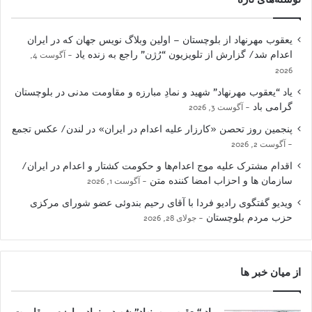
یعقوب مهرنهاد از بلوچستان – اولین وبلاگ نویس جهان که در ایران
اعدام شد/ گزارش از تلویزیون “رُژن” راجع به زنده یاد
آگوست 4,
2026
یاد “یعقوب مهرنهاد” شهید و نمادِ مبارزه و مقاومت مدنی در بلوچستان
گرامی باد
آگوست 3, 2026
پنجمین روز تحصن «کارزار علیه اعدام در ایران» در لندن/ عکس تجمع
آگوست 2, 2026
اقدام مشترک علیه موج اعدام‌ها و حکومت کشتار و اعدام در ایران/
سازمان ها و احزاب امضا کننده متن
آگوست 1, 2026
ویدیو گفتگوی رادیو فردا با آقای رحیم بندوئی عضو شورای مرکزی
حزب مردم بلوچستان
جولای 28, 2026
از میان خبر ها