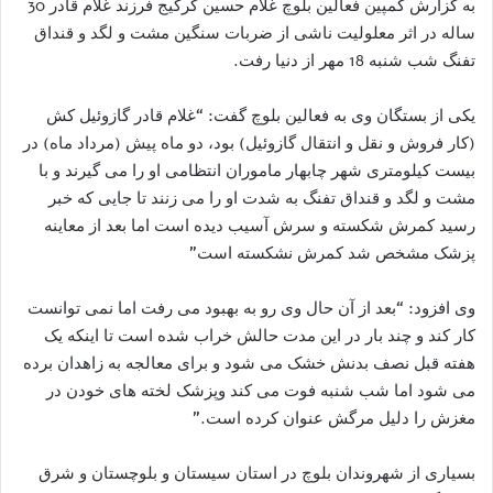
به گزارش کمپین فعالین بلوچ غلام حسین گرگیج فرزند غلام قادر 30
ساله در اثر معلولیت ناشی از ضربات سنگین مشت و لگد و قنداق
تفنگ شب شنبه 18 مهر از دنیا رفت.
یکی از بستگان وی به فعالین بلوچ گفت: “غلام قادر گازوئیل کش
(کار فروش و نقل و انتقال گازوئیل) بود، دو ماه پیش (مرداد ماه) در
بیست کیلومتری شهر چابهار ماموران انتظامی او را می گیرند و با
مشت و لگد و قنداق تفنگ به شدت او را می زنند تا جایی که خبر
رسید کمرش شکسته و سرش آسیب دیده است اما بعد از معاینه
پزشک مشخص شد کمرش نشکسته است”
وی افزود: “بعد از آن حال وی رو به بهبود می رفت اما نمی توانست
کار کند و چند بار در این مدت حالش خراب شده است تا اینکه یک
هفته قبل نصف بدنش خشک می شود و برای معالجه به زاهدان برده
می شود اما شب شنبه فوت می کند وپزشک لخته های خودن در
مغزش را دلیل مرگش عنوان کرده است.”
بسیاری از شهروندان بلوچ در استان سیستان و بلوچستان و شرق