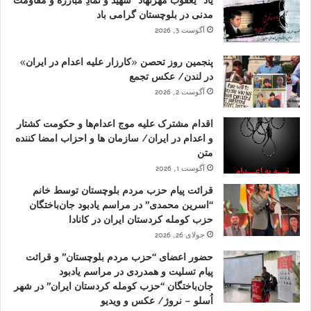
یاد “یعقوب مهرنهاد” شهید و نمادِ مبارزه و مقاومت
مدنی در بلوچستان گرامی باد
آگوست 3, 2026
پنجمین روز تحصن «کارزار علیه اعدام در ایران»
در لندن/ عکس تجمع
آگوست 2, 2026
اقدام مشترک علیه موج اعدام‌ها و حکومت کشتار
و اعدام در ایران/ سازمان ها و احزاب امضا کننده
متن
آگوست 1, 2026
قرائت پیام حزب مردم بلوچستان توسط خانم
“اسرین محمدی” در مراسم یادبود جان‌باختگان
حزب کومله کردستان ایران در کانادا
جولای 26, 2026
حضور اعضای “حزب مردم بلوچستان” و قرائت
پیام تسلیت و همدردی در مراسم یادبود
جان‌باختگان “حزب کومله کردستان ایران” در شهر
اُسلو – نروژ/ عکس و ویدیو