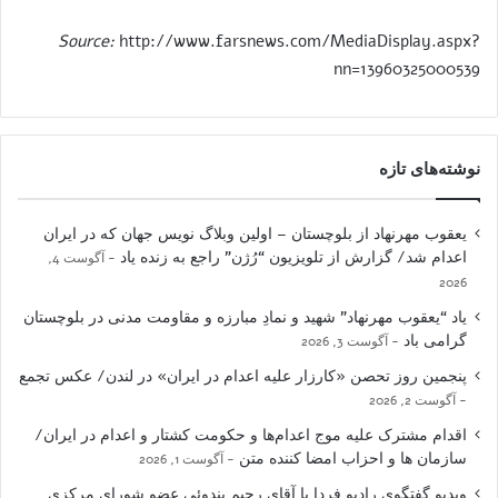
Source:
http://www.farsnews.com/MediaDisplay.aspx?
nn=13960325000539
نوشته‌های تازه
یعقوب مهرنهاد از بلوچستان – اولین وبلاگ نویس جهان که در ایران
اعدام شد/ گزارش از تلویزیون “رُژن” راجع به زنده یاد
آگوست 4,
2026
یاد “یعقوب مهرنهاد” شهید و نمادِ مبارزه و مقاومت مدنی در بلوچستان
گرامی باد
آگوست 3, 2026
پنجمین روز تحصن «کارزار علیه اعدام در ایران» در لندن/ عکس تجمع
آگوست 2, 2026
اقدام مشترک علیه موج اعدام‌ها و حکومت کشتار و اعدام در ایران/
سازمان ها و احزاب امضا کننده متن
آگوست 1, 2026
ویدیو گفتگوی رادیو فردا با آقای رحیم بندوئی عضو شورای مرکزی