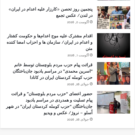
پنجمین روز تحصن «کارزار علیه اعدام در ایران»
در لندن/ عکس تجمع
آگوست 2, 2026
اقدام مشترک علیه موج اعدام‌ها و حکومت کشتار
و اعدام در ایران/ سازمان ها و احزاب امضا کننده
متن
آگوست 1, 2026
قرائت پیام حزب مردم بلوچستان توسط خانم
“اسرین محمدی” در مراسم یادبود جان‌باختگان
حزب کومله کردستان ایران در کانادا
جولای 26, 2026
حضور اعضای “حزب مردم بلوچستان” و قرائت
پیام تسلیت و همدردی در مراسم یادبود
جان‌باختگان “حزب کومله کردستان ایران” در شهر
اُسلو – نروژ/ عکس و ویدیو
جولای 26, 2026