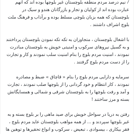
/ نیم درصد مردم منطقه بلوچستان غیر بلوچها بوده اند که آنهم
عبارت بوده اند از کولیان و تجار و بازرگانان هندو و سیک در
بلوچستان که همه بزبان بلوچی مسلط بوده و برآداب و فرهنگ ملت
بلوچ اشراف داشتند .
با اشغال بلوچستان ، متجاوزان به تکه تکه نمودن بلوچستان پرداختند
و به گسیل نیروهای سرکوب و امنیتی خویش به بلوچستان مبادرت
نمودند ، امنیت مردم بلوچ را بنام امنیت سلب نمودند و کار و تجارت
را از دست مردم بلوچ گرفتند .
سرمایه و دارایی مردم بلوچ را بنام « قاچاق » ضبط و مصادره
نمودند ، کار انتظام و خود گردانی را از بلوچها صلب نمودند ، تجارت
و آمد و رفت بلوچها را به بلوچستان شرقی و شمالی و همسایگانش
بسته و مرز ساختند !
رفتن به دریا در سواحل خویش برای صید ماهی را بر بلوچ بسته و به
غیر بلوچها سپردند و … از همه مواهب بلوچستان عاید مردم بلوچ ،
فقر بیکاری ، بیسوادی ، تبعیض ، سرکوب و انواع تحقیرها و توهین ها