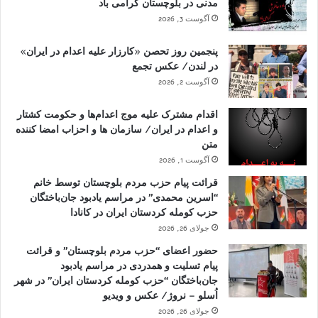
مدنی در بلوچستان گرامی باد
آگوست 3, 2026
پنجمین روز تحصن «کارزار علیه اعدام در ایران»
در لندن/ عکس تجمع
آگوست 2, 2026
اقدام مشترک علیه موج اعدام‌ها و حکومت کشتار
و اعدام در ایران/ سازمان ها و احزاب امضا کننده
متن
آگوست 1, 2026
قرائت پیام حزب مردم بلوچستان توسط خانم
“اسرین محمدی” در مراسم یادبود جان‌باختگان
حزب کومله کردستان ایران در کانادا
جولای 26, 2026
حضور اعضای “حزب مردم بلوچستان” و قرائت
پیام تسلیت و همدردی در مراسم یادبود
جان‌باختگان “حزب کومله کردستان ایران” در شهر
اُسلو – نروژ/ عکس و ویدیو
جولای 26, 2026