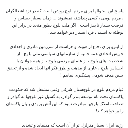
پاسخ این سئوالها برای مردم بلوچ روشن است که در نزد اشغالگران
، مردم بومی ، کسی پنداشته نمیشوند … زمان بسیار حساس و
فرصت بسیار ناچیز است . اگر ملت بلوچ بطور متحد در برابر این
توطئه نه ایستد ، فردا بسیار دیر خواهد شد !
از اینرو برای دفاع از هویت و حراست از سرزمین مادری و اجدادی
خویش اتحادی همه جانبه از سازمانهای سیاسی ملی بلوچ ، از
شخصیت های بلوچ ، از علمای مردمی بلوچ ، از همه جوانان با
احساس بلوچ ، عاری از مذهب و طرز فکر آنها ایجاد شده و از تحقق
چنین هدف شومی پیشگیری نماییم !
قیام مردم بلوچ در بلوچستان شرقی وقتی مشتعل شد که حکومت
پاکستان تحت نام توسعه بندر گوادر، به گسیل غیر بلوچها به گوادر و
تصاحب املاک بلوچها مبادرت نمود که این آتش بزودی بنیان پاکستان
را بر خواهد کند!
رژیم ایران بسیار متزلزل تر از آن است که مینماید و تشدید