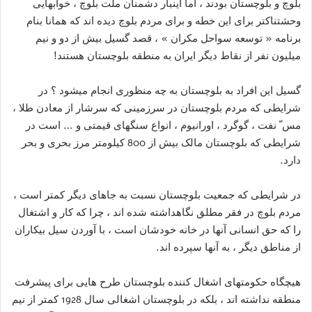
بلوچ و بلوچستان بودند ، اما اینبار دشمنان ملت بلوچ ، خوابهایی
وحشتناکتر برای این خطه و برای مردم بلوچ دیده اند که همانا بنام
برنامه « توسعه سواحل مکران » ، قصد گسیل بیش از دو و نیم
میلیون نفر از نقاط دیگر ایران به منطقه بلوچستان هستند!
گسیل این افراد به بلوچستان به چه منظوری انجام میشود ؟ در
شرایطی که مردم بلوچستان در سرزمینی که سرشار از معادن طلا ،
مس ّ نفت ، گوگرد ، اورانیوم ، انواع سنگهای قیمتی و … است در
شرایطی که بلوچستان مالک بیش از 800 کیلومتر مرز بحری و بحر
دارد.
در شرایطی که جمعیت بلوچستان نسبت به جاهای دیگر کمتر است ،
مردم بلوچ در فقر مطلق نگاهداشته شده اند ، چرا که کار و اشتغال
را که حق انسانی آنها در خانه خودشان است ، با آوردن سیل بیکاران
از مناطق دیگر ، به آنها سپرده اند.
هیچگاه حکومتهای اشغال کننده بلوچستان طرح هایی برای پیشرفت
منطقه نداشته اند ، بلکه در بلوچستان اشغالی سال 1928 کمتر از نیم