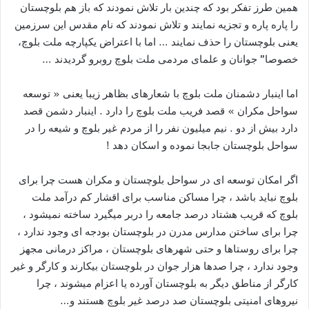
همین طرز تفکر بود که چندین بار تلاش نمودند که باز هم بلوچستان
را پاره پاره و تجزیه نمایند و تلاش نمودند که نام مقدس این سرزمین
یعنی بلوچستان را حذف نمایند … اما با اعتراض یکپارچه ملت بلوچ،
خصوصا” جوانان و علمای مردمی ملت بلوچ روبرو گردیدند …
اما اینبار دشمنان ملت بلوچ با شعارهای بظاهر زیبا یعنی « توسعه
سواحل مکران » قصد فریب ملت بلوچ را دارد . اینبار دشمن قصد
دارد بیش از دو . نیم میلیون نفر را از مردم غیر بلوچ و شیعه را در
سواحل بلوچستان جابجا نموده و اسکان دهد !
اگر امکان توسعه ای در سواحل بلوچستان و مکران هست چرا برای
بلوچ نباید باشد ، چرا مساکن مناسب برای اقشار کم درآمد ملت
بلوچ که قریب هشتاد درصد جامعه را دربر میگیرد ساخته نمیشود ،
چرا برای ساختن مدارس مدرن در بلوچستان بودجه ای وجود ندارد ،
چرا برای روستاها و حتی شهرهای بلوچستان ، مراکز درمانی مجهز
وجود ندارد ، چرا صدها هزار جوان در بلوچستان بیکارند و کارگر و غیر
کارگر از مناطق دیگر به بلوچستان آورده یا اعزام میشوند ، چرا
نیروهای امنیتی بلوچستان صد درصد غیر بلوچ هستند و…