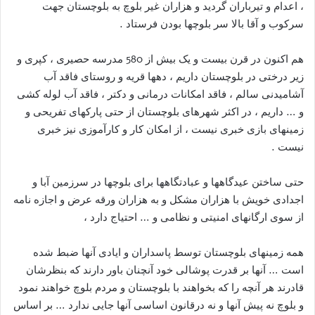
، اعدام و تیرباران گردید و هزاران غیر بلوچ به بلوچستان جهت
سرکوب و آقا بالا سر بلوچها بودن فرستاد .
هم اکنون در قرن بیست و یک بیش از 580 مدرسه حصیری ، کپری و
زیر درختی در بلوچستان داریم ، دهها قریه و روستای فاقد آب
آشامیدنی سالم ، فاقد امکانات درمانی و دکتر ، فاقد آب لوله کشی
و … داریم ، در اکثر شهرهای بلوچستان از حتی پارکهای تفریحی و
زمینهای بازی خبری نیست ، از امکان کار و کارآموزی نیز خبری
نیست .
حتی ساختن عیدگاهها و عبادتگاهها برای بلوچها در سرزمین آبا و
اجدادی خویش با هزاران مشکل و به هزاران ورقه عرض و اجازه نامه
از سوی ارگانهای امنیتی و نظامی و … احتیاج دارد ،
همه زمینهای بلوچستان توسط پاسداران و ایادی آنها ضبط شده
است … آنها بر قدرت پوشالی خود آنچنان باور دارند که بنظرشان
قادرند هر آنچه را که بخواهند با بلوچستان و مردم بلوچ خواهند نمود
و بلوچ نه پیش آنها و نه درقانون اساسی آنها جایی ندارد … بر اساس