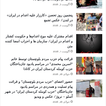
آگوست 3, 2026
پنجمین روز تحصن «کارزار علیه اعدام در ایران»
در لندن/ عکس تجمع
آگوست 2, 2026
اقدام مشترک علیه موج اعدام‌ها و حکومت کشتار
و اعدام در ایران/ سازمان ها و احزاب امضا کننده
متن
آگوست 1, 2026
قرائت پیام حزب مردم بلوچستان توسط خانم
“اسرین محمدی” در مراسم یادبود جان‌باختگان
حزب کومله کردستان ایران در کانادا
جولای 26, 2026
حضور اعضای “حزب مردم بلوچستان” و قرائت
پیام تسلیت و همدردی در مراسم یادبود
جان‌باختگان “حزب کومله کردستان ایران” در شهر
اُسلو – نروژ/ عکس و ویدیو
جولای 26, 2026