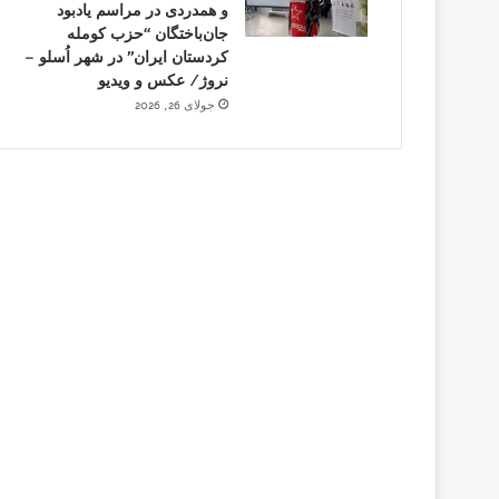
و همدردی در مراسم یادبود
جان‌باختگان “حزب کومله
کردستان ایران” در شهر اُسلو –
نروژ/ عکس و ویدیو
جولای 26, 2026