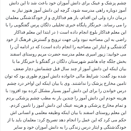
چشم پزشک و عینک برای دانش آموزان خود باعث شد تا این دانش
آموز دوباره راهی مدرسه شود، گرچه این دانش آموز هنوز نیاز به
درمان دارد ولی این اقدام، باز هم فداکاری و از خودگذشتگی معلمان
را می رساند. خبرنگار پایگاه خبری تحلیلی دلگان پرس گفتگویی را با
این معلم فداکار بلوچ انجام داده است ( در ابتدا این معلم فداکار
راضی به این مصاحبه نبود ولی جهت ترویج و گسترش فرهنگ از خود
گذشتگی و ایثار این مصاحبه را انجام داده است) که در ادامه آن را
می خوانید: زیور امیری معلم مدرسه حضرت مریم روستای اسفند
بخش جلگه چاه هاشم شهرستان دلگان در گفتگو با خبرنگار ما با
بیان اینکه این دانش آموز از چند سال قبل چشمانش دچار ضعف
شده بود گفت: شرایط مالی خانواده دانش آموزم طوری بود که توان
تامین مخارج پزشک را نداشتند. وی با بیان اینکه این اواخر درد چشم
درس خواندن را برای این دانش آموز بسیار مشکل کرده بود افزود: با
هزینه خودم این دانش آموز را چندین بار به مطب چشم پزشکی بردم
و تمام مخارج پزشکی و هزینه عینک این دانش آموز را تامین کردم.
این معلم روستای اسفند با بیان اینکه وظیفه معلمی و انسانی اش
حکم می کرد که این عمل را انجام دهد تصریح کرد: معلمان باید با از
خودگذشتگی و ایثار درس زندگی را به دانش آموزان خود و سایر