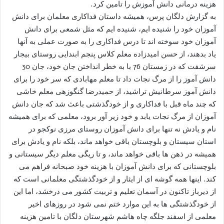
هزینه درمانی دانش آموزش را تامین کرد.
به گزارش دلگان پرس، همیشه داستان فداکاری معلمان ​برای دانش
آموزان خود را شنیده ایم، شنیده ایم که مثل شمعی برای دانش
آموزان خود سوخته اند تا درس فداکاری را به صورت عملی به آنها
یاد بدهند، از حسن امیدزاده معلم کلاس پنجم ابندایی روستای بیجار
سرشفت که در زمستان 76 با به خطر انداختن جان خود، جان 30
دانش آموز را از مرگ نجات داد تا معلم مهابادی که سر خود را برای
دانش آموز سرطانیش تراشید، از حمیدرضا گنگوزهی معلم خاشی
که چند ماه قبل با فداکاری و از خودگذشتی باعث شد که جان دانش
آموزان از مرگ نجات یابد و خود زیر آور برود، معلمی که برای همیشه
نام و یادش نه تنها برای دانش آموزان روستای مرزی نوکجو در
استان سیستان و بلوچستان باقی خواهد ماند، بلکه نام و یادش برای
همیشه در ذهن ها باقی خواهد ماند، و تا ریگی معلم دیگر سیستانی و
بلوچستانی که برای دانش آموزان با هزینه خود صبحانه فراهم می
کند. اینها همه گوشه ای از ایثار و از خودگذشتگی معلمانی است که
از دیرباز تاکنون در آسمان تعلیم و تربیت کشور می درخشد، اما این
از خودگذشتگی ها به این موارد ختم نمی شود در روزهای اخیر
معلمی از اسفند جلگه چاه هاشم شهرستان دلگان با تامین هزینه