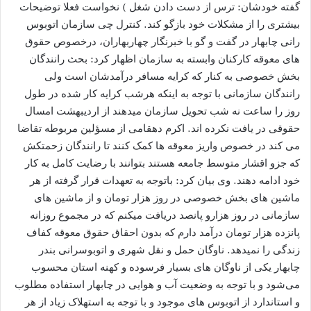
گفته خودشان: ترس از دست دادن شغل ) نخواست فعلا توضیحات
بیشتری را از مشکلات خود بازگو کند. کنترل چی سازمان اتوبوس
رانی چابهار در گفت و گو با خبرنگار چهاربهاران، درخصوص حقوق
های معوقه کارکنان وابسته به سازمان اظهار کرد: بحث رانندگان
بخش خصوصی به کنار که کرایه مسافر درآمدشان است ولی
رانندگان سازمانی با توجه به اینکه هرشب کرایه کار شده در طول
روز را ساعت نه شب تحویل سازمان میدهند از اردیبهشت امسال
حقوقی در یافت نکرده اند. اکرم دهقامی از مسؤلین مربوطه تقاضا
می کند در خصوص واریز معوقه ها کمک کنند تا رانندگان زحمتکش
که جزو اقشار متوسط جامعه هستند بتوانند با رضایت کامل به کار
خود ادامه دهند. وی بیان کرد: باتوجه به تعهدات قرار گرفته از هر
ماشین های بخش خصوصی در روز هزار تومان و از ماشین های
سازمانی در روز هزارو پانصد دریافت میکنم که در مجموع روزانه
پانزده هزار تومان درآمد دارم که بدون احقاق حقوق معوقه کفاف
زندگی را نمیدهد. ناوگان حمل و نقل شهری و اتوبوسرانی بندر
چابهار یکی از ناوگان های بسیار فرسوده و کهنه استان محسوب
می‌شود و با توجه به وضعیت آب و هوایی در چابهار استفاده مطلوب
و استاندارد از اتوبوس های موجود و با توجه به استهلاک زیاد از هر