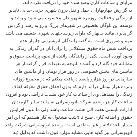
مزایای و ساعات کاری وضع شده خود را دریافت نکرده اند.
به گزارش چهاربهاران، حمل و نقل درون شهری جزیی جدایی ناپذیر
از زندگی و فعالیت روزمره شهروندان محسوب می شود و رشد و
توسعه این ناوگان بخصوص در شهرهای بزرگ و رو به رشد و گردش
گر پذیری مانند چابهار که دارای زیرساختهای شهری ضعیف می باشد
مهم و ضروری است. به گفته رانندگان اتوبسرانی چابهار عدم
پرداخت شش ماه حقوق مشکلاتی را برای آنان در گذران زندگی به
وجود آورده است. یکی از رانندگان راننده از نحوه پرداخت حقوق و
مطالبه خود گله کرد و گفت: باتوجه به تعهدات قرار گرفته از هر
ماشین های بخش خصوصی در روز هزار تومان و از ماشین های
سازمانی در روز هزارو پانصد دریافت میکنم که در مجموع روزانه
پانزده هزار تومان درآمد دارم که بدون احقاق حقوق معوقه کفاف
زندگی را نمیدهد. وی از ساعات کار خود بشدت ناراضی بود و افزود:
ساعات کار هر راننده شرکت اتوبوسرانی به مانند سایر کارمندان
ادارات بایستی هفت الی هشت ساعت باشد ولی ما بدون افزایش
حقوق و اضافه کاری صبح تا 9شب مشغول به کار هستیم که این امر
بسیار ناعدادلانه و غیر منطقی است. راننده اتوبوسرانی شرکت واحد
اتوبوسرانی نیز گلایه هایی مشابه موارد فوق داشت که بدلیل (به