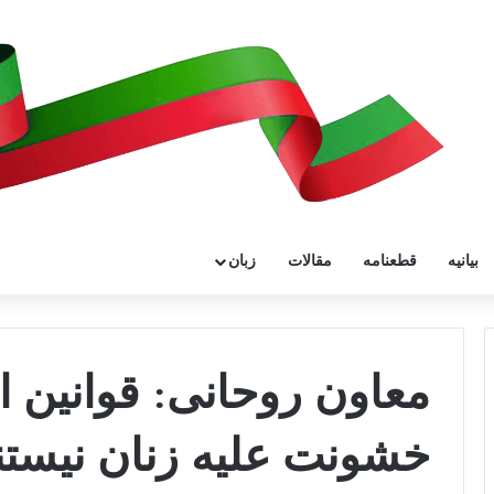
بیانیه
قطعنامه
مقالات
زبان
معاون روحانی: قوانین ای
خشونت علیه زنان نیستن