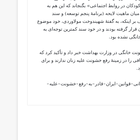
کودکان در روابط اجتماعی» بگنجاند که این هم به
یان ماهیت لایحه (برنامۀ پنجم توسعه) و سند
ر اینکه، به گفتۀ شهیندوخت مولاوردی، خود موضوع
کان قرار گرفته بودند و در خود سند کمترین توجه‌ای به
انگی نشده بود.
 خانگی در وزارت بهداشت خبر داد و تأکید کرد که
ی را در زمینۀ رفع خشونت علیه زنان ندارند و برای
.
http://farsi.alarabiya.ne/معاون-روحانی-قوانین-ایران-قادر-به-رفع-خشونت-علیه-