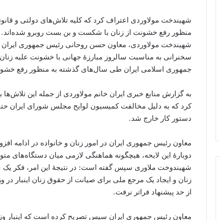
شهیندخت مولاوردی اعتراف کرد که کلیه تلاش‌های دولتی و قان
منظور رفع خشونت از زنان با شکست و بن بست روبرو شده‌اند.
شهیندخت مولاوردی، معاون حسن روحانی رئیس جمهوری ایران در ا
سخنرانی به مناسبت سالروز مبارزۀ جهانی با خشونت علیه زنان، 
جمهوری اسلامی ایران طی سال‌های گذشته به منظور رفع خشونت
به گزارش منابع خبری ایران خانم مولاوردی از جمله این تلاش‌ها 
کرد که به دلیل مخالفت کمیسیون لوایح مجلس شورای ایران حتا ب
دستور کار خارج شد.
معاون رئیس جمهوری ایران در امور زنان و خانواده در ادامه افزو
دوبارۀ این لایحه، هیچگونه هماهنگی لازمی میان دستگاه‌های مت
شهیندوخت ملاوری سپس گفته است: در نتیجۀ این امر، فکر یک 
زنان و ایجاد یک مرجع ملی برای صیانت از حقوق زنان اینبار در
از حد پیشنهاد فرا‌تر نرفت.
معاون رئیس جمهوری ایران سپس تصریح کرده است که اینبار وز