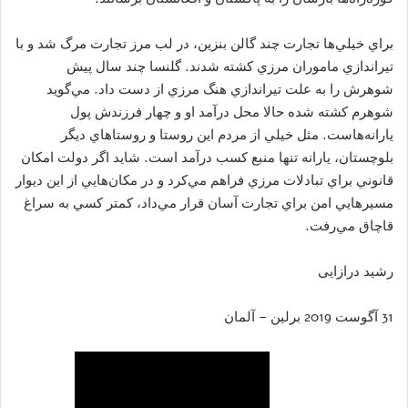
براي خيلي‌ها تجارت چند گالن بنزين، در لب مرز تجارت مرگ شد و با
تيراندازي ماموران مرزي كشته شدند. گلنسا چند سال پيش
شوهرش را به علت تيراندازي هنگ مرزي از دست داد. مي‌گويد
شوهرم كشته شده حالا محل درآمد او و چهار فرزندش پول
يارانه‌هاست. مثل خيلي از مردم اين روستا و روستاهاي ديگر
بلوچستان، يارانه تنها منبع كسب درآمد است. شايد اگر دولت امكان
قانوني براي تبادلات مرزي فراهم مي‌كرد و در مكان‌هايي از اين ديوار
مسيرهايي امن براي تجارت آسان قرار مي‌داد، كمتر كسي به سراغ
قاچاق مي‌رفت.
رشید درازایی
31 آگوست 2019 برلین – آلمان