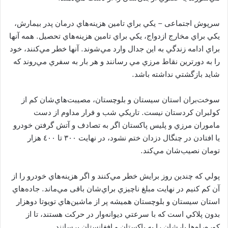
سرپوش اجتماعی – يكي براي تامين هزينه‌هاي درمان پدر بيمارش،
يكي براي مخارج ازدواج، يكي براي تامين هزينه‌هاي تحصيل. همه آنها
براي ادامه زندگي به اين جدال وارد مي‌شوند. آنها خطر مي‌كنند، خود
را به دورترين نقاط مرزي مي ‌رسانند و هر بار به سفري مي‌روند كه
شايد بازگشتي نداشته باشد.
سوخت‌بران استان سيستان و بلوچستان، مصيبت‌هاي‌شان كم از
كولبران كردستان نيست. تاريكي شب و فرار مداوم از دست
ماموران مرزي و پليس پاكستان اگر به تصادف و آتش گرفتن خودرو
يا افتادن در چنگال دزدان ختم نشود، در نهايت ٣٠٠ تا ٤٠٠ هزار
تومان نصيب‌شان مي‌كند.
پولي كه چندين روز برايش خطر مي‌كنند و اگر هزينه‌هاي خودرو را از
آن كم كنيم در نهايت مبلغ ناچيزي براي‌شان باقی مي‌ماند. جاده‌هاي
استان سيستان ‌و بلوچستان هميشه پر از ماشين‌هاي تويوتا دوهزار
بدون پلاكي است كه با سرعتي ديوانه‌وار در حركت هستند، تا از
كوره‌راه‌ها بارشان را به پاكستان و افغانستان برسانند.