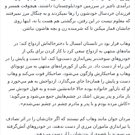
درآمدی ناچیز در سرزمین خود(بلوچستان) داشتند، هیچوقت همسر و
فرزندان خردسال خودشون را رها نمیکردند و به چنگال مرز نمیرفتند
که معلوم نیست در این رفتن، برگشتی هم هست یا نه، اینها روی
جانشان قمار میکنن تا که شرمنده زن و بچه هاشون نباشن.
وهاب قرار بود در تابستان امسال با دخترخاله‌اش ازدواج كند؛ در
ماه‌هاي منتهي به ازدواج سعي كرد با كار كردن براي يكي از
خودروهاي سوخت‌بر پس‌اندازي دست‌وپا كند، اما دست و پايش را در
اين راه از دست داد. در يكي از كوره‌راه‌هاي منتهي به مرز تويوتاي
وهاب و صاحبكارش واژگون مي‌شود، صاحبكار فوت مي‌كند و وهاب
دست و پايش را همان‌جا جاي مي‌گذارد، ازدواجش به هم مي‌خورد و
او كه نان‌آور خانواده بوده حالا خانه‌نشين شده و به قول خودش سر
بار مادر و پدر پيرش، اشك در چشم‌هايش جمع مي‌شود و مي‌گويد:
«كاش مرده بودم و با پدر و مادرم چشم در چشم نمي‌شدم».
مردان جوان مانند وهاب كم نيستند كه اگر جان‌شان را در اثر تصادف
يا تيراندازي ماموران مرزي از دست ندهند، در خودروهاي آتش‌گرفته
مي‌سوزند يا عضوي از بدن‌شان را از دست مي‌دهند.