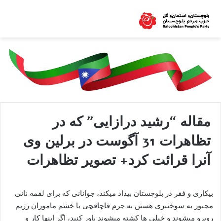
مقاله “رشید درازایی” که در
تظاهرات 31 آگوست در برلین وی
آنرا قرائت کرد+ تصویر تظاهرات
بیکاری و فقر در بلوچستان بیداد میکند، جوانانی که برای لقمه نانی
مجبور به سوختبری هستن به جرم قاچاقچی با خشم ماموران رژیم
روبرو میشوند و خیلی ها کشته میشوند باور کنید، اگر اینها کار و