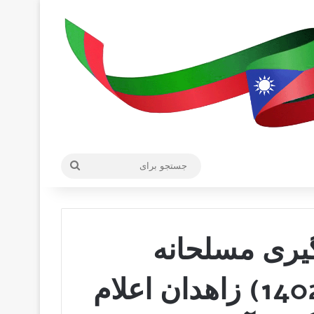
جستجو
برای
گیری مسلحانه
امروز (شنبه 17 تیرماه 1402) زاهدان اعلام