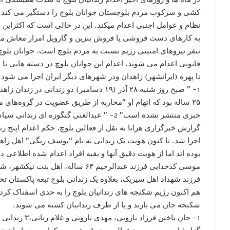
کشی و سرکوب مردم بلوچستان جوانان بلوچ را دستگیر می کند و 
نظام و عوامل اجنبى اعدام میکند. این در حالی است که اکثراین 
به کارهای دست فروشی یا فروش بنزین و گازویل امرار معاش می 
تنفر نیروهای امنیتی رژیم نسبت به مردم بلوچ است. جوانان بل
قانونی اعدام می شوند. اعدام این جوانان بلوچ در دسته ھايى ت
تا پهره (ایرانشهر) زاهدان ودر شهرهای دیگر ایران اجرا می شود.
1- ” صبح روز شنبه ۲۸ آذر (۱۹ دسامبر) دو زند
۲۵ ساله بود که اتهام او “محاربه از طریق عضویت در گروه‌های 
گزارش خبرگزاری هرانا به نقل از فعالین بلوچ، حکم اعدام اپنج ز
اجرا شد. تا کنون هویت یک زندانی به نام “یوسف ریگی” اهل ز
موسی کدخدایی فرزند عبدالرحیم ۶۳ ساله
فرزند شهداد اهل سیریک، بعلاوه یک زندانی بلوچ تبعه پاکستان ت
هم اکنون رژیم شکنجه های زندانیان بلوچ را به حدى اسفناک کرده 
شکنجه جان می بازند و یا از طرف زندانبان کشته می شوند.