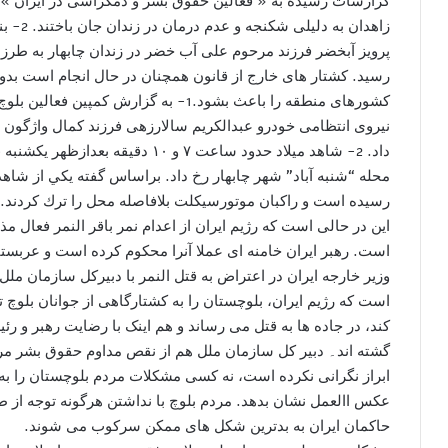
زاهدان 
پرویز آبخضر فرزند مرحوم علی آب خضر در زندان چابهار به طر
رسید. کشتار های خارج از قانون همچنان در حال انجام است بدون ا
نیروی انتظامی خودرو عبدالکریم سالارزهی فرزند کمال واژگون
محله “شنبه آباد” شهر چابهار رخ داد. براساس گفته يكي از شا
رسيده است و راكبان موتورسيكلت بلافاصله محل را ترك كردند.
این در حالی است که رژیم ایران از اعدام نمر باقر النمر فعال
است. رهبر ایران خامنه اى عملا آنرا محکوم کرده است و عربس
وزیر خارجه ایران در اعتراض به قتل النمر با دبیرکل سازمان مل
است که رژیم ایران، بلوچستان را به کشتارگاھى از جوانان بلوچ تب
کند، در جاده ھا به قتل می رساند و ھم اينک با رضایت رهبر و ر
گشته اند۔ دبیر کل سازمان ملل هم از نقص مداوم حقوق بشر مر
ابراز نگرانی نکرده است، نه کسی مشکلات مردم بلوچستان را به 
عکس االعمل نشان بدهد. مردم بلوچ با نداشتن هرگونه توجه از
حاکمان ایران به بدترین شکل های ممکن سرکوب می شوند.