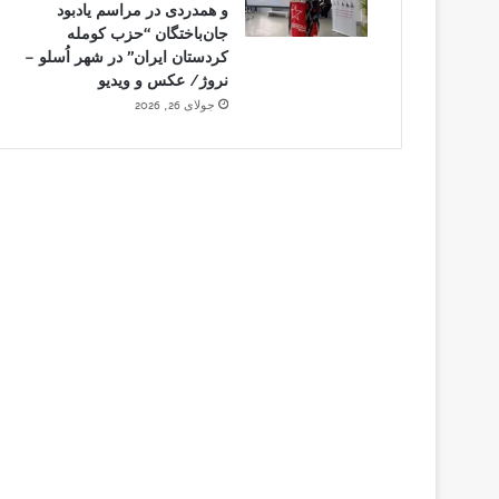
و همدردی در مراسم یادبود
جان‌باختگان “حزب کومله
کردستان ایران” در شهر اُسلو –
نروژ/ عکس و ویدیو
جولای 26, 2026