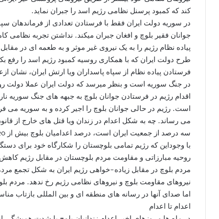
کند که کمبود پرسنل نظامی رژیم اسد را جبران نمايد.
در سوریه دولت ایران فقط با فرستادن تعدادی از فرماندهان سپا
جوانان فقیر بلوچ و افغان جبران ميکند. نداشتن تجربه نظامی کا
پیاده نظام رژیم را به یک نیروی غیر موثر و به طعمه اى در مق
طرح دولت ایران که با همکاری روسیه کمبود رژیم اسد را رفع بک
فرستادن پیاده نظام از سپاه پاسداران ویا ارتش ایران، نشان ا
در جنگ سوریه است و بنظر ميرسد که دولت ایران عملا دولت رو
اقدام رژیم در فرستادن جوانان بلوچ به جبهه های جنگ سوریه نارض
است. رژیم در حالی جوانان بلوچ را اجیر کرده و به سوریه می فرس
می رساند. چه به شکل اعدام در زندان ویا قتل های خارج از قانو
سه درصد از جمعیت ایران است، درصد اعدامیان بلوچ بیش از 20 درصدکل اعداميان در ايران است!
با وجوداين که رژیم تمامی بلوچستان را شکارگاه خود براى دستگ
روحیه مبارزاتى و مقاومت مردم بلوچستان در مقابل رژیم کاھش 
مردم بلوچ در مقابل زیاده-خواهی رژیم ایران به شکل تجمع مرد
نیروهای مقاومت بلوچ و نیروهای نظامی رژیم رخ ندهد. مردم بلو
اما صدای آنها در رسانه های منطقه اى و بین المللی بازتاب منا
اعدام تا اعدام
در ماه ها و روزهای اخیر اعدام زندانیان بلوچ با شدت همیشگی ا