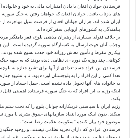
فرستادن جوانان افغان با دادن امتيازات مالی به خود و خانواده آ
های بازتاب یافت. جوانان افغان که خواهان رفتن به جنگ سوریه ن
ایران شده اند. هزاران جوانان افغان از فرصت سیل مهاجرت از خاو
پناهندگی به کشورهای اروپایى سفر کرده اند.
بر خلاف فتواى بسيارى از رھبران مذھبى بلوچ، فقر دامنگير مرد
وجذب آنان جھت ارسال به کشتارگاه سوريه گرديده است۔ این جوان
بيکارى مفرط و تأمين معاش روزانه خود جذب بسیج شده بودند. ا
کوتاهی چند روزه یک دوره-ی نظامی دیده بودند که به جبهه جنگ س
فرستادن این افراد جسد تعدادی از آنها برای تشیع جنازه به بلوچ
تعدا کمی از این افراد را به بلوچستان آورده بود، تا با تشیيع جن
به خانواده های آنها تحویل داده نشده است. حمل اجساد از سوریه
اینکه رژیم به این افراد که به جنگ سوریه فرستاده اهمیتی قایل
بکند.
رژیم ایران با سیاستی فریبکارانه جوانان بلوچ را که تحت ستم مل
میکند. بدون اینکه مورد انتقاد سازمانهای حقوق بشری یا مورد نش
موضوع خود بيان کننده “سکومت علامت رضا است”.
فرستادن افرادی که دارای تجربه نظامی نیستند، و روحیه جنگیدن 
نیروهای نظامی خود بیشتر از طریق نیروهای پروکسی غیر ایرانی 