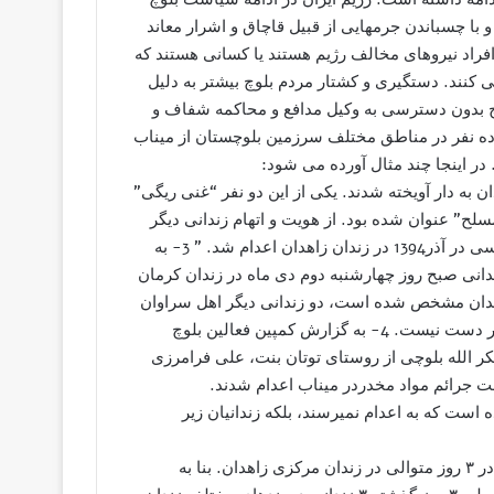
با چسباندن جرمهایى از قبیل قاچاق و اشرار معاند
افراد نیروهای مخالف رژیم هستند یا کسانی هستند که
کنند. دستگیرى و کشتار مردم بلوچ بیشتر به دلیل
وچ بدون دسترسی به وکیل مدافع و محاکمه شفاف و
ا ده نفر در مناطق مختلف سرزمین بلوچستان از میناب
 در اینجا چند مثال آورده می شود:
انی در زندان زاهدان به دار آویخته شدند. یکی از این دو نفر “غنی ریگی”
مسلح” عنوان شده بود. از هویت و اتهام زندانی دیگر
خبری منتشر نشده است” 2- ” عبدالغنی گنگوزه ای زندانی سیاسی در آذر1394 در زندان زاهدان اعدام شد. ” 3- به
ندانی صبح روز چهارشنبه دوم دی ماه در زندان کرمان
اهدان مشخص شده است، دو زندانی دیگر اهل سراوان
بوده اند اما از هویت دقیق آنها و بقیه افراد اعدام شده اطلاعی در دست نیست. 4- به گزارش کمپین فعالین بلوچ
، اهل بنت نیکشهر، شکر الله بلوچی از روستای توتان بنت، علی فرامرزی
حت جرائم مواد مخدردر میناب اعدام شدند.
است که به اعدام نميرسند، بلکه زندانیان زیر
1- جان باختن فرزاد نارویی، مهدی نارویی و غلام ربانی،۳ زندانی در ۳ روز متوالی در زندان مرکزی زاهدان. بنا به