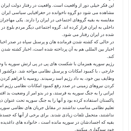
این فکر خیلی دور از واقعیت است. واقعیت در رفتار دولت ایران
مشاهده می شود دو گروه ناخوانده در حغرافیایی سیاسی ایران 
مقایسه به بقیه گروهای اجتماعی در ایران را دارند. یکی مهاجرا
داخلی به ایران فرار کرده اند. گروه اجتماعی دیگر مردم بلوچ در
شده در ایران رفتار می شود.
در حالی که کشته شدن فرمانده هان و پرسنل سپاه در صدر اخبار
اخبار بین المللی هم به آن پرداخته شده است، اخبار کشته شدن
کند.
رژیم سوریه همزمان با شکست های پى در پى ارتش سوریه با و
خارجی ، با کمبود امکانات و پرسنل نظامی مواجه شد. دوکشور از 
وظایف بين خود، به داد رژیم اسد رسیدند. روسیه با فراهم کردن ح
کردن نیروهای زمینی در صدد رفع کمبود امکانات نظامی رژیم اسد
ایرانی را به جنگ سوریه به فرستد، و در بدو امر از وضعیت بد ا
پاکستان استفاده کرده بود و آنها را به جنگ سوریه تحت عنوان ذ
تعلیم نظامی مناسب نداشتند در مقابل جریان های نظامی سوریه ک
نداشتند، متحمل تلفات زيادى شدند. برای برخی از آنها که جسدشا
بقیه که اجسادشان در سوریه مانده است ، خانواده هاى داغدید
خود سوگواری میکنند.