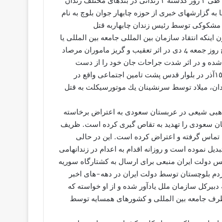
گزارشات رسیده به « فعالین حقوق بشر و دمکراسی در ایران » طی ۳ روز گذشته ۳ زندانی در بندهای مختلف زندان
به دلیلی شکنجه و عدم درمان در زندان جان باختند. 2- بنا به گزارشهای خبری از حوزه چابهار جوان بلوچ به نام
ز مشکوکی توسط رئیس زندان چابهاربه قتل
ینکه انتقاد سازمان بین المللی جامعه بین المللی یا
کشورهای منطقه را باعث بشود.1- به گزارش کمپین فعالین بلوچ روز جمعه 4 دی در اثر تعقیب و گریز ماموران مرصاد
 شده و در اثر شدت جراحات جان خود را از دست
داد. 2- شاهد میلاد حدود ساعت ٧ و ١٠ دقيقه بعدازظهر يكشنبه ١٥آذر در بلوار قدس پشت تامین اجتماعی واقع در
هدان، ميلاد توسط سرنشينان يك موتورسيكلت به قتل
 مذهبی شیعى در عربستان سعودی به اعتراض برخاسته
تان سعودی را تهدید به تقاص گيرى کرده است. ظریف
ل تماس گرفته و اعتراض کرده است. این در حالی
ديل نموده است و روزانه اقدام به اعدام در زندانھامی
ئیس دولت ایران منبعى براى ارسال به کشتارگاه سوريه
دم بلوچستان توسط دولت ایران در دهه-های اخبر
دبیرکل سازمان ملل یادآور شده و از او خواسته که
 طرف جامعه بین المللی و کشورهای همسایه توسط