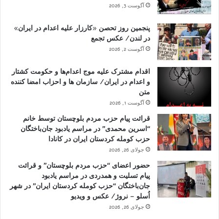
آگوست 3, 2026
پنجمین روز تحصن «کارزار علیه اعدام در ایران»
در لندن/ عکس تجمع
آگوست 2, 2026
اقدام مشترک علیه موج اعدام‌ها و حکومت کشتار
و اعدام در ایران/ سازمان ها و احزاب امضا کننده
متن
آگوست 1, 2026
قرائت پیام حزب مردم بلوچستان توسط خانم
“اسرین محمدی” در مراسم یادبود جان‌باختگان
حزب کومله کردستان ایران در کانادا
جولای 26, 2026
حضور اعضای “حزب مردم بلوچستان” و قرائت
پیام تسلیت و همدردی در مراسم یادبود
جان‌باختگان “حزب کومله کردستان ایران” در شهر
اُسلو – نروژ/ عکس و ویدیو
جولای 26, 2026