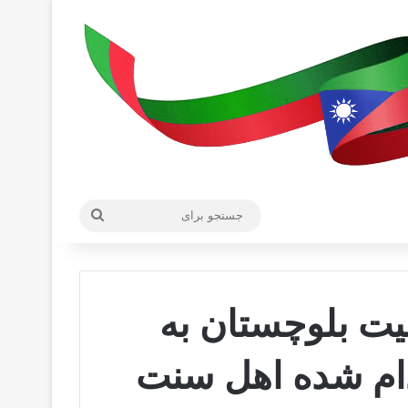
جستجو
برای
یت بلوچستان به