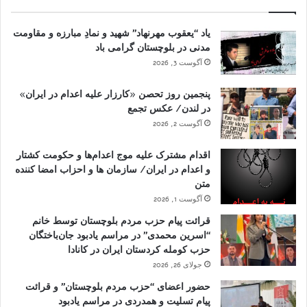
یاد “یعقوب مهرنهاد” شهید و نمادِ مبارزه و مقاومت
مدنی در بلوچستان گرامی باد
آگوست 3, 2026
پنجمین روز تحصن «کارزار علیه اعدام در ایران»
در لندن/ عکس تجمع
آگوست 2, 2026
اقدام مشترک علیه موج اعدام‌ها و حکومت کشتار
و اعدام در ایران/ سازمان ها و احزاب امضا کننده
متن
آگوست 1, 2026
قرائت پیام حزب مردم بلوچستان توسط خانم
“اسرین محمدی” در مراسم یادبود جان‌باختگان
حزب کومله کردستان ایران در کانادا
جولای 26, 2026
حضور اعضای “حزب مردم بلوچستان” و قرائت
پیام تسلیت و همدردی در مراسم یادبود