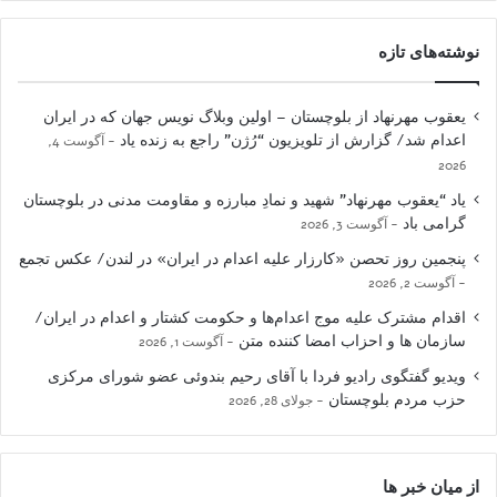
نوشته‌های تازه
یعقوب مهرنهاد از بلوچستان – اولین وبلاگ نویس جهان که در ایران
اعدام شد/ گزارش از تلویزیون “رُژن” راجع به زنده یاد
آگوست 4,
2026
یاد “یعقوب مهرنهاد” شهید و نمادِ مبارزه و مقاومت مدنی در بلوچستان
گرامی باد
آگوست 3, 2026
پنجمین روز تحصن «کارزار علیه اعدام در ایران» در لندن/ عکس تجمع
آگوست 2, 2026
اقدام مشترک علیه موج اعدام‌ها و حکومت کشتار و اعدام در ایران/
سازمان ها و احزاب امضا کننده متن
آگوست 1, 2026
ویدیو گفتگوی رادیو فردا با آقای رحیم بندوئی عضو شورای مرکزی
حزب مردم بلوچستان
جولای 28, 2026
از میان خبر ها