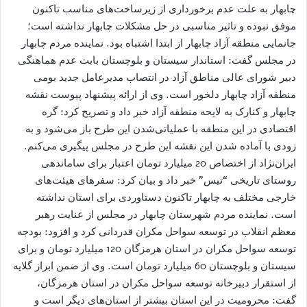
چابهار به علت عدم برخورداری از زیرساخت‌های مناسب تاکنون
موفق نبوده و تاثیر مناسبی در حل مشکلات چابهار نداشته است؛
جانمایی منطقه آزاد چابهار از ابتدا اشتباه بود. نماینده مردم چابهار
در مجلس گفت: استاندار سیستان و بلوچستان بابت عدم هماهنگی
دبیر شورای عالی مناطق آزاد در انتصاب مدیرعامل جدید بومی
منطقه آزاد چابهار دلخور است. وی از ارائه پیشنهاد پیوست نقشه
چابهار و کنارک به لایحه منطقه آزاد خبر داد و تصریح کرد: گره
اقتصادی در این منطقه با عملیاتی‌شدن این طرح باز می‌شود و به
زودی با آماده شدن این نقشه این طرح در مجلس پیگیری می‌کنم.
ایران‌نژاد از اختصاص 20 میلیارد تومان اعتبار برای ساماندهی
روستای تاریخی “تیس” خبر داد و بیان کرد: سفرهای هیئت‌های
خارجی مختلف به چابهار تاکنون دستاوردی برای استان نداشته
است. نماینده مردم شهرستان چابهار در مجلس از عنایت رهبر
معظم انقلاب در توسعه سواحل مکران قدردانی کرد و افزود: بودجه
توسعه سواحل مکران در استان هرمزگان 120 میلیارد تومان و برای
سیستان و بلوچستان 60 میلیارد تومان است. وی از ضمن ابراز گلایه
از استقرار دبیرخانه توسعه سواحل مکران در استان هرمزگان،
گفت: محرومیت در این استان بیشتر از استان‌های دیگر است و