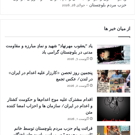
حزب مردم بلوچستان
جولای 28, 2026
از میان خبر ها
یاد “یعقوب مهرنهاد” شهید و نمادِ مبارزه و مقاومت
مدنی در بلوچستان گرامی باد
آگوست 3, 2026
پنجمین روز تحصن «کارزار علیه اعدام در ایران»
در لندن/ عکس تجمع
آگوست 2, 2026
اقدام مشترک علیه موج اعدام‌ها و حکومت کشتار
و اعدام در ایران/ سازمان ها و احزاب امضا کننده
متن
آگوست 1, 2026
قرائت پیام حزب مردم بلوچستان توسط خانم
“اسرین محمدی” در مراسم یادبود جان‌باختگان