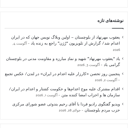
نوشته‌های تازه
یعقوب مهرنهاد از بلوچستان – اولین وبلاگ نویس جهان که در ایران
اعدام شد/ گزارش از تلویزیون “رُژن” راجع به زنده یاد
آگوست 4,
2026
یاد “یعقوب مهرنهاد” شهید و نمادِ مبارزه و مقاومت مدنی در بلوچستان
گرامی باد
آگوست 3, 2026
پنجمین روز تحصن «کارزار علیه اعدام در ایران» در لندن/ عکس تجمع
آگوست 2, 2026
اقدام مشترک علیه موج اعدام‌ها و حکومت کشتار و اعدام در ایران/
سازمان ها و احزاب امضا کننده متن
آگوست 1, 2026
ویدیو گفتگوی رادیو فردا با آقای رحیم بندوئی عضو شورای مرکزی
حزب مردم بلوچستان
جولای 28, 2026