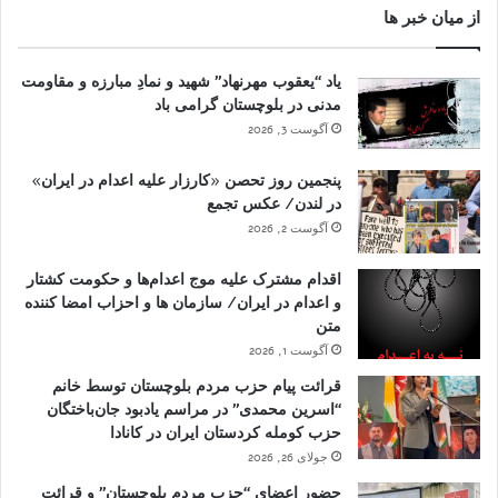
از میان خبر ها
یاد “یعقوب مهرنهاد” شهید و نمادِ مبارزه و مقاومت
مدنی در بلوچستان گرامی باد
آگوست 3, 2026
پنجمین روز تحصن «کارزار علیه اعدام در ایران»
در لندن/ عکس تجمع
آگوست 2, 2026
اقدام مشترک علیه موج اعدام‌ها و حکومت کشتار
و اعدام در ایران/ سازمان ها و احزاب امضا کننده
متن
آگوست 1, 2026
قرائت پیام حزب مردم بلوچستان توسط خانم
“اسرین محمدی” در مراسم یادبود جان‌باختگان
حزب کومله کردستان ایران در کانادا
جولای 26, 2026
حضور اعضای “حزب مردم بلوچستان” و قرائت