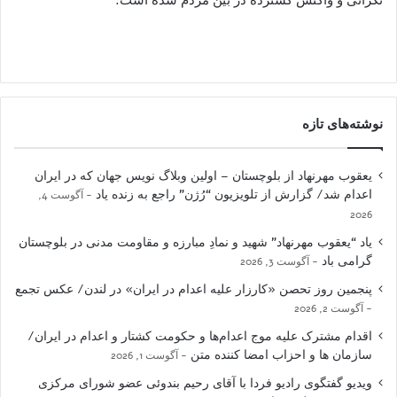
نوشته‌های تازه
یعقوب مهرنهاد از بلوچستان – اولین وبلاگ نویس جهان که در ایران
اعدام شد/ گزارش از تلویزیون “رُژن” راجع به زنده یاد
آگوست 4,
2026
یاد “یعقوب مهرنهاد” شهید و نمادِ مبارزه و مقاومت مدنی در بلوچستان
گرامی باد
آگوست 3, 2026
پنجمین روز تحصن «کارزار علیه اعدام در ایران» در لندن/ عکس تجمع
آگوست 2, 2026
اقدام مشترک علیه موج اعدام‌ها و حکومت کشتار و اعدام در ایران/
سازمان ها و احزاب امضا کننده متن
آگوست 1, 2026
ویدیو گفتگوی رادیو فردا با آقای رحیم بندوئی عضو شورای مرکزی