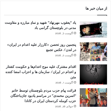
از میان خبر ها
یاد “یعقوب مهرنهاد” شهید و نمادِ مبارزه و مقاومت
مدنی در بلوچستان گرامی باد
آگوست 3, 2026
پنجمین روز تحصن «کارزار علیه اعدام در ایران»
در لندن/ عکس تجمع
آگوست 2, 2026
اقدام مشترک علیه موج اعدام‌ها و حکومت کشتار
و اعدام در ایران/ سازمان ها و احزاب امضا کننده
متن
آگوست 1, 2026
قرائت پیام حزب مردم بلوچستان توسط خانم
“اسرین محمدی” در مراسم یادبود جان‌باختگان
حزب کومله کردستان ایران در کانادا
جولای 26, 2026