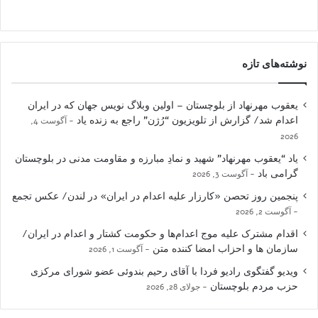
نوشته‌های تازه
یعقوب مهرنهاد از بلوچستان – اولین وبلاگ نویس جهان که در ایران
اعدام شد/ گزارش از تلویزیون “رُژن” راجع به زنده یاد
آگوست 4,
2026
یاد “یعقوب مهرنهاد” شهید و نمادِ مبارزه و مقاومت مدنی در بلوچستان
گرامی باد
آگوست 3, 2026
پنجمین روز تحصن «کارزار علیه اعدام در ایران» در لندن/ عکس تجمع
آگوست 2, 2026
اقدام مشترک علیه موج اعدام‌ها و حکومت کشتار و اعدام در ایران/
سازمان ها و احزاب امضا کننده متن
آگوست 1, 2026
ویدیو گفتگوی رادیو فردا با آقای رحیم بندوئی عضو شورای مرکزی
حزب مردم بلوچستان
جولای 28, 2026