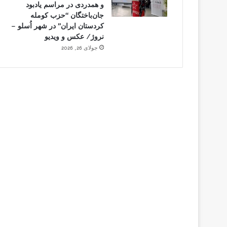
و همدردی در مراسم یادبود
جان‌باختگان “حزب کومله
کردستان ایران” در شهر اُسلو –
نروژ/ عکس و ویدیو
جولای 26, 2026