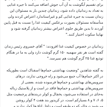
برای تقسیم آبگوشت به آن آب جوش اضافه می‌کنند تا جیره غذایی
به تعداد به زندانیان داده شود، زندانیان چندین بار به مسئولان این
زندان نسبت به جیره غذایی کم و غیراستاندارد اعتراض کردند ولی
متأسفانه مسئولان بصورت برعکس کیفیت غذا را نسبت به قبل پایین
آوردند تا بدین طریق جلوی اعتراض بیشتر زندانیان گرفته شود و
نهایتا سکوت اختیار کنند.”
زندانیان در خصوص کیفیت غذا افزودند: ” آقای خسروی رئیس زندان
گفته است هر نفر سهمیه ۱۵۰ گرم گوشت دارد ولی به ما در هنگام
توذیع غذا ۲۵ گرم گوشت هم نمیرسد.”
به گفته شاهدین “وضعیت بهداشتی حمام‌ها اسفناک است بطوریکه
در اکثر حمام‌ها آب جمع می‌شود و راه خروجی ندارند، درهای
سرویس‌های بهداشتی و حمام‌ها فرسوده شده، بعضی از
سرویس‌های بهداشتی و حمام‌ها فاقد در است و از پلاستیک زباله
به‌جای در استفاده می‌شود، یخچال و کولر دربندهای پرجمعیت مثل
۵، ۶، ۷ و ۸ بسیارکم است، در کریدور بند هفت ۴ کولر روشن
می‌شود درحالی‌که دو طبقه است و داخل اتاق‌ها کولر ندارند و