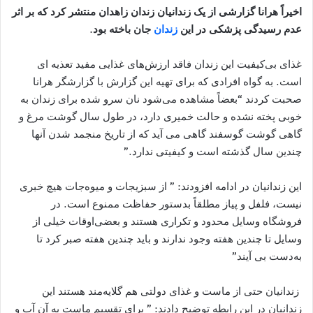
اخیراً هرانا گزارشی از یک زندانیان زندان زاهدان منتشر کرد که بر اثر
عدم رسیدگی پزشکی در این
زندان
جان باخته بود.
غذای بی‌کیفیت این زندان فاقد ارزش‌های غذایی مفید تعذیه ای
است. به گواه افرادی که برای تهیه این گزارش با گزارشگر هرانا
صحبت کردند “بعضاً مشاهده می‌شود نان سرو شده برای زندان به
خوبی پخته نشده و حالت خمیری دارد، در طول سال گوشت مرغ و
گاهی گوشت گوسفند گاهی می آید که از تاریخ منجمد شدن آنها
چندین سال گذشته است و کیفیتی ندارد.”
این زندانیان در ادامه افزودند: ” از سبزیجات و میوه‌جات هیچ خبری
نیست، فلفل و پیاز مطلقاً بدستور حفاظت ممنوع است. در
فروشگاه وسایل محدود و تکراری هستند و بعضی‌اوقات خیلی از
وسایل تا چندین هفته وجود ندارند و باید چندین هفته صبر کرد تا
به‌دست بی آیند”
زندانیان حتی از ماست و غذای دولتی هم گلایه‌مند هستند این
زندانیان در این رابطه توضیح دادند: ” برای تقسیم ماست به آن آب و