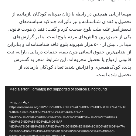
مهسا اربابی همچنین در رابطه با زنان بی‌پناه، کودکان بازمانده از
تحصیل و فقدان شناسنامه و نیز تأثیرات چندلایه سیاست‌های
تبعیض‌آمیز علیه ملت بلوچ صحبت کرد و گفت: فقدان هویت قانونی
یکی از عمیق‌ترین چالش‌های مردم بلوچ است. بنا بر گزارش‌های
میدانی، بیش از ۵۰۰ هزار شهروند بلوچ فاقد شناسنامه‌اند و بنابراین
از ابتدایی‌ترین حقوق انسانی چون بیمه، خدمات درمانی، یارانه، ثبت
قانونی ازدواج یا تحصیل محروم‌اند. این شرایط منجر به گسترش
پدیده کودک‌همسری و افزایش شدید تعداد کودکان بازمانده از
تحصیل شده است.
نمایشگر
Media error: Format(s) not supported or source(s) not found
ویدیو
دریافت پرونده:
https://ostomaan.org/2025/06/%D8%B3%D8%AE%D9%86%D8%B1%D8%A7%D9
%86%DB%8C-%D9%85%D9%87%D8%B3%D8%A7-
%D8%A7%D8%B1%D8%A8%D8%A7%D8%A8%DB%8C-%D8%AF%D8%B1-
%D9%85%D9%88%D8%B1%D8%AF-
%D8%A7%D8%B9%D8%AF%D8%A7%D9%85%E2%80%8C%D9%87%D8%A7%
DB%8C-%D9%87%D8%AF%D9%81%D9%85%D9%86%D8%AF%D8%8C-