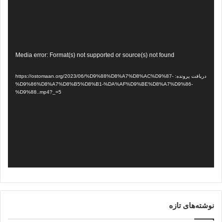
نمایشگر
Media error: Format(s) not supported or source(s) not found
ویدیو
دریافت پرونده: https://ostomaan.org/2023/06/%D9%88%D8%A7%D8%AC%D9%87-
%D9%86%D8%A7%D8%B5%D8%B1-%DA%AF%D9%BE%D8%A7%D9%86-
%D9%88..mp4?_=5
نوشته‌های تازه