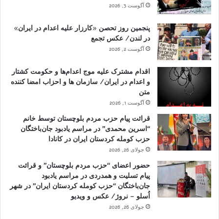
آگوست 3, 2026
پنجمین روز تحصن «کارزار علیه اعدام در ایران»
در لندن/ عکس تجمع
آگوست 2, 2026
اقدام مشترک علیه موج اعدام‌ها و حکومت کشتار
و اعدام در ایران/ سازمان ها و احزاب امضا کننده
متن
آگوست 1, 2026
قرائت پیام حزب مردم بلوچستان توسط خانم
“اسرین محمدی” در مراسم یادبود جان‌باختگان
حزب کومله کردستان ایران در کانادا
جولای 26, 2026
حضور اعضای “حزب مردم بلوچستان” و قرائت
پیام تسلیت و همدردی در مراسم یادبود
جان‌باختگان “حزب کومله کردستان ایران” در شهر
اُسلو – نروژ/ عکس و ویدیو
جولای 26, 2026