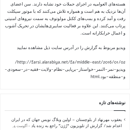
هسته‌های العوامیه در اجرای حملات خود نشابه دارند. سن اعضای
آن‌ها نزدیک به هم است و همواره تلاش می‌کنند که با موتور سیکلت
رفت و آمد کرده و بمب‌های ککتل مولوتوف به سمت نیروهای امنیتی
پرتاب می‌کنند. این علاوه بر فعالیت سایبری‌هایشان در تحریک آشوب
و اعمال خرابکارانه است.
ویدیو مربوط به گزارش را در آدرس سایت ذیل مشاهده نمایید
http://farsi.alarabiya.net/fa/middle-east/2016/01/02/
ویدیو-نمر-النمر-خواستار-برپایی-نظام-ولایت-فقیه-در-سعودی-
و-منطقه-بود.html
نوشته‌های تازه
یعقوب مهرنهاد از بلوچستان – اولین وبلاگ نویس جهان که در ایران
اعدام شد/ گزارش از تلویزیون “رُژن” راجع به زنده یاد
آگوست 4,