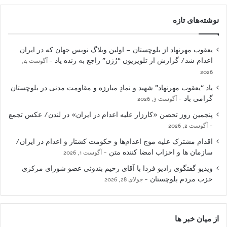
نوشته‌های تازه
یعقوب مهرنهاد از بلوچستان – اولین وبلاگ نویس جهان که در ایران
اعدام شد/ گزارش از تلویزیون “رُژن” راجع به زنده یاد
آگوست 4,
2026
یاد “یعقوب مهرنهاد” شهید و نمادِ مبارزه و مقاومت مدنی در بلوچستان
گرامی باد
آگوست 3, 2026
پنجمین روز تحصن «کارزار علیه اعدام در ایران» در لندن/ عکس تجمع
آگوست 2, 2026
اقدام مشترک علیه موج اعدام‌ها و حکومت کشتار و اعدام در ایران/
سازمان ها و احزاب امضا کننده متن
آگوست 1, 2026
ویدیو گفتگوی رادیو فردا با آقای رحیم بندوئی عضو شورای مرکزی
حزب مردم بلوچستان
جولای 28, 2026
از میان خبر ها