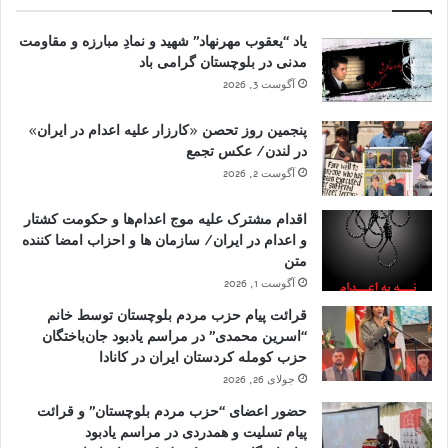
یاد “یعقوب مهرنهاد” شهید و نمادِ مبارزه و مقاومت
مدنی در بلوچستان گرامی باد
آگوست 3, 2026
پنجمین روز تحصن «کارزار علیه اعدام در ایران»
در لندن/ عکس تجمع
آگوست 2, 2026
اقدام مشترک علیه موج اعدام‌ها و حکومت کشتار
و اعدام در ایران/ سازمان ها و احزاب امضا کننده
متن
آگوست 1, 2026
قرائت پیام حزب مردم بلوچستان توسط خانم
“اسرین محمدی” در مراسم یادبود جان‌باختگان
حزب کومله کردستان ایران در کانادا
جولای 26, 2026
حضور اعضای “حزب مردم بلوچستان” و قرائت
پیام تسلیت و همدردی در مراسم یادبود