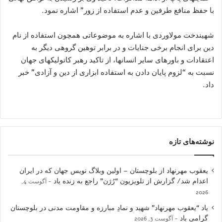
با حفظ منافع طرفین و عدم استفاده از زور” اشاره نمود.
شهیندخت مولاوردی با اشاره به موضوعاتی همچون استفاده از نام
دین برای انجام برخی جنایات و در برابر توهین گروهی دیگر به
اعتقادات و باورهای سایر انسانها، از تاکید رهبر کاتولیکهای جهان
نسبت به “لزوم پایان دادن به استفاده ابزاری از دین و آزادی” خبر
داد.
نوشته‌های تازه
یعقوب مهرنهاد از بلوچستان – اولین وبلاگ نویس جهان که در ایران
اعدام شد/ گزارش از تلویزیون “رُژن” راجع به زنده یاد
آگوست 4,
2026
یاد “یعقوب مهرنهاد” شهید و نمادِ مبارزه و مقاومت مدنی در بلوچستان
گرامی باد
آگوست 3, 2026