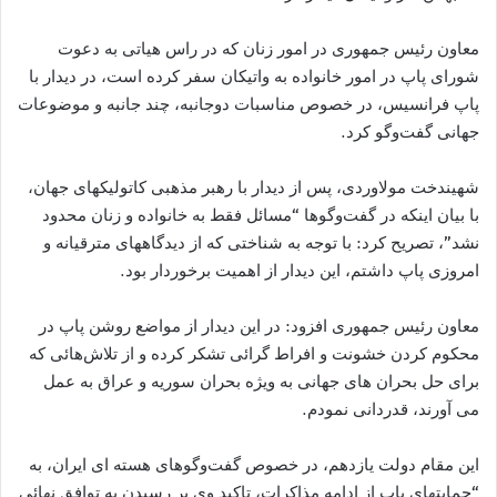
معاون رئیس جمهوری در امور زنان که در راس هیاتی به دعوت
شورای پاپ در امور خانواده به واتیکان سفر کرده است، در دیدار با
پاپ فرانسیس، در خصوص مناسبات دوجانبه، چند جانبه و موضوعات
جهانی گفت‌وگو کرد.
شهیندخت مولاوردی، پس از دیدار با رهبر مذهبی کاتولیکهای جهان،
با بیان اینکه در گفت‌وگوها “مسائل فقط به خانواده و زنان محدود
نشد”، تصریح کرد: با توجه به شناختی که از دیدگاههای مترقیانه و
امروزی پاپ داشتم، این دیدار از اهمیت برخوردار بود.
معاون رئیس جمهوری افزود: در این دیدار از مواضع روشن پاپ در
محکوم کردن خشونت و افراط گرائی تشکر کرده و از تلاش‌هائی که
برای حل بحران های جهانی به ویژه بحران سوریه و عراق به عمل
می آورند، قدردانی نمودم.
این مقام دولت یازدهم، در خصوص گفت‌وگوهای هسته ای ایران، به
“حمایتهای پاپ از ادامه مذاکرات، تاکید وی بر رسیدن به توافق نهائی