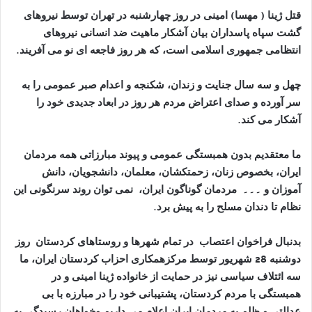
قتل ژینا ( مهسا) امینی در روز چهارشنبه در تهران توسط نیروهای
گشت سپاه پاسداران بیان آشکار ماهیت ضد انسانی نیروهای
انتظامی جمهوری اسلامی است، که هر روز فاجعه ای نو می آفریند
.
چهل و سه سال جنایت و زندان، شکنجه و اعدام صبر عمومی را به
سر آورده و صدای اعتراض مردم هر روز در ابعاد جدیدی خود را
آشکار می کند
.
ما معتقدیم بدون همبستگی عمومی و پیوند مبارزاتی همه مردمان
ایران، بخصوص زنان، زحمتکشان، معلمان، دانشجویان، دانش
آموزان و ۔۔۔
مردمان گوناگون ایران،
نمی توان روند سرنگونی این
نظام تا دندان مسلح را به پیش برد
.
بدنبال
فراخوان اعتصاب در تمام شهرها و روستاهای کردستان روز
دوشنبه 28 شھریور توسط مرکزهمکاری احزاب کردستان ایران، ما
سه ائتلاف سیاسی نیز در حمایت از خانواده ژینا امینی و در
همبستگی با مردم کردستان، پشتیبانی خود را در مبارزه با بی
عدالتی و ظلم به مردمان ایران اعلام می داریم وخواهان رسیدگی به