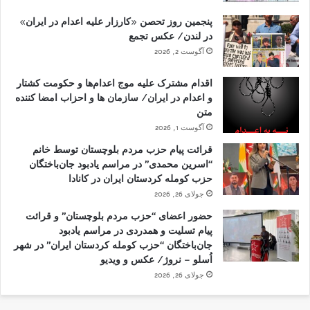
پنجمین روز تحصن «کارزار علیه اعدام در ایران»
در لندن/ عکس تجمع
آگوست 2, 2026
اقدام مشترک علیه موج اعدام‌ها و حکومت کشتار
و اعدام در ایران/ سازمان ها و احزاب امضا کننده
متن
آگوست 1, 2026
قرائت پیام حزب مردم بلوچستان توسط خانم
“اسرین محمدی” در مراسم یادبود جان‌باختگان
حزب کومله کردستان ایران در کانادا
جولای 26, 2026
حضور اعضای “حزب مردم بلوچستان” و قرائت
پیام تسلیت و همدردی در مراسم یادبود
جان‌باختگان “حزب کومله کردستان ایران” در شهر
اُسلو – نروژ/ عکس و ویدیو
جولای 26, 2026