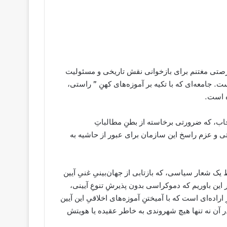
رصتی مغتنم برای بازخوانی نقش تاریخی و مسئولیت
ت. جامعه‌ای که با تکیه بر آموزه‌های کهنِ ” راستی،
ه است.
اب، که ضرورتی برخاسته از بطنِ مطالباتِ
اتی و عزم راسخ این سازمان برای عبور از حاشیه به
یک شعار سیاسی، که بازتابی از جهان‌بینیِ غنیِ آیین
این باوریم که دموکراسی بدون پذیرشِ تنوعِ آیینی،
اده‌ای است که با آمیختنِ آموزه‌های اخلاقیِ این آیین
ر آن نه تنها هیچ شهروندی به خاطر عقیده یا هویتش