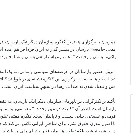
هم‌زمان با برگزاری هفتمین کنگره سازمان دمکراتیک یارسان، ف
مدنی جامعه‌ی یارسان در مسیر گذار به ایرانِ فردا فراهم آمده اس
پاکی، نیستی و رفاقت “، همواره پاسدارِ هم‌زیستی و تسامح بود
امروز، حضور یارسانان در عرصه‌های سیاسی و مدنی، نه یک انتخ
عدالت‌خواهانه است. برگزاری این کنگره نشانه‌ای بر بلوغِ تشکیل
متن و تبدیل شدن به صدایی رسا در سپهرِ سیاست ایران است.
تأکید بر تکثرگرایی در باورهای سازمان دمکراتیک یارسان، نه فقط 
یارسان است که در آن “کثرت در عین وحدت ” معنا می‌یابد. ما بر 
قومی و عقیدتی، بنایی سست و ناپایدار است. کنگره هفتم، تبلورِ ار
با اصولِ مدرنِ حقوق بشر، برای ساختنِ ایرانی تلاش می‌کند که د
در حاشیه نباشد، بلکه تفاوت‌ها، مایه فخر و غنایِ ملیِ ما باشند.