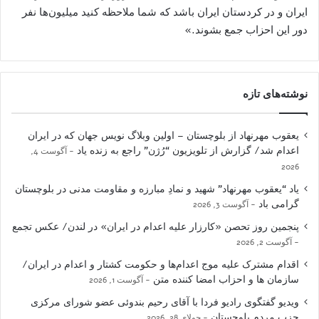
ایران و در کردستان ایران باشد که شما ملاحظه کنید میلیون‌ها نفر
دور این احزاب جمع بشوند.»
نوشته‌های تازه
یعقوب مهرنهاد از بلوچستان – اولین وبلاگ نویس جهان که در ایران
اعدام شد/ گزارش از تلویزیون “رُژن” راجع به زنده یاد
آگوست 4,
2026
یاد “یعقوب مهرنهاد” شهید و نمادِ مبارزه و مقاومت مدنی در بلوچستان
گرامی باد
آگوست 3, 2026
پنجمین روز تحصن «کارزار علیه اعدام در ایران» در لندن/ عکس تجمع
آگوست 2, 2026
اقدام مشترک علیه موج اعدام‌ها و حکومت کشتار و اعدام در ایران/
سازمان ها و احزاب امضا کننده متن
آگوست 1, 2026
ویدیو گفتگوی رادیو فردا با آقای رحیم بندوئی عضو شورای مرکزی
حزب مردم بلوچستان
جولای 28, 2026